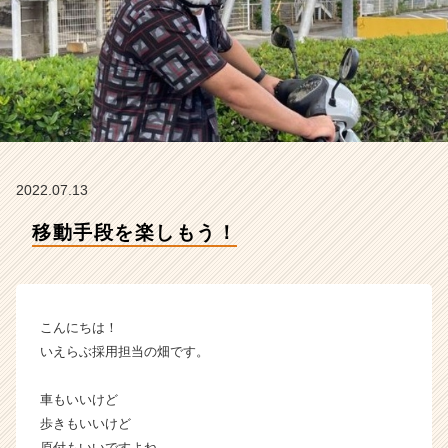
ュ
ニ
ケ
ー
シ
ョ
ン
ズ
の
2022.07.13
タ
イ
移動手段を楽しもう！
ム
ラ
イ
ン】
|
こんにちは！
ベ
いえらぶ採用担当の畑です。
ン
チ
車もいいけど
ャ
歩きもいいけど
ー・
成
原付もいいですよね。