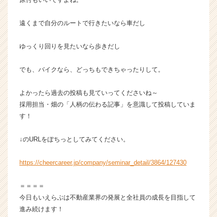
長
企
遠くまで自分のルートで行きたいなら車だし
業
か
ゆっくり回りを見たいなら歩きだし
ら
ス
でも、バイクなら、どっちもできちゃったりして。
カ
ウ
ト
よかったら過去の投稿も見ていってくださいね～
が
採用担当・畑の「人柄の伝わる記事」を意識して投稿していま
届
す！
く
就
↓のURLをぽちっとしてみてください。
活
サ
イ
https://cheercareer.jp/company/seminar_detail/3864/127430
ト
チ
＝＝＝＝
ア
今日もいえらぶは不動産業界の発展と全社員の成長を目指して
キ
進み続けます！
ャ