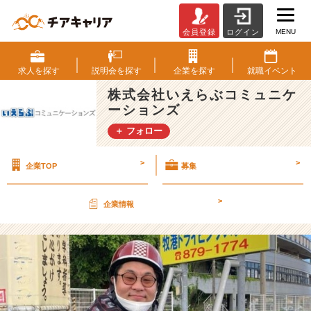
MENU
会員登録
ログイン
移
動
手
求人を
探す
説明会を
探す
企業を
探す
就職
イベント
段
株式会社いえらぶコミュニケ
を
ーションズ
楽
し
＋ フォロー
も
う！
>
>
企業TOP
募集
【株
式
会
>
企業情報
社
い
え
ら
ぶ
コ
ミ