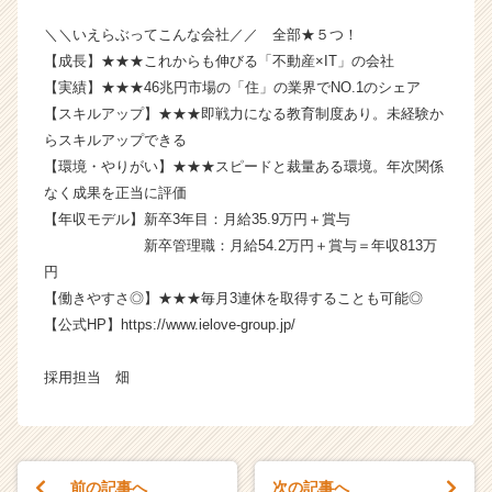
リ
＼＼いえらぶってこんな会社／／ 全部★５つ！
ア
（C
【成長】★★★これからも伸びる「不動産×IT」の会社
h
【実績】★★★46兆円市場の「住」の業界でNO.1のシェア
e
【スキルアップ】★★★即戦力になる教育制度あり。未経験か
e
らスキルアップできる
r
【環境・やりがい】★★★スピードと裁量ある環境。年次関係
C
なく成果を正当に評価
a
【年収モデル】新卒3年目：月給35.9万円＋賞与
r
e
新卒管理職：月給54.2万円＋賞与＝年収813万
e
円
r）
【働きやすさ◎】★★★毎月3連休を取得することも可能◎
【公式HP】https://www.ielove-group.jp/
採用担当 畑
前の記事へ
次の記事へ