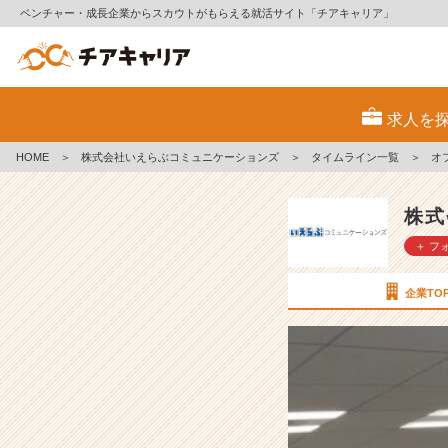
ベンチャー・成長企業からスカウトがもらえる就活サイト「チアキャリア」
オ
フ
求人を
ィ
ス
HOME
＞
株式会社いえらぶコミュニケーションズ
＞
タイムライン一覧
＞
オ
が
ち
ょ
株式
っ
＋ フ
と
整
い
企業TO
ま
し
た！
【株
式
会
社