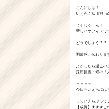
|
ベ
こんにちは！
ン
いえらぶ採用担当
チ
ャ
じゃじゃーん！
ー・
新しいオフィスで
成
長
企
どうでしょう？？
業
か
開放感、伝わりま
ら
ス
よかったら過去の
カ
採用担当・畑の「
ウ
ト
が
＝＝＝＝
届
今日もいえらぶは
く
就
＼＼いえらぶって
活
【成長】★★★これ
サ