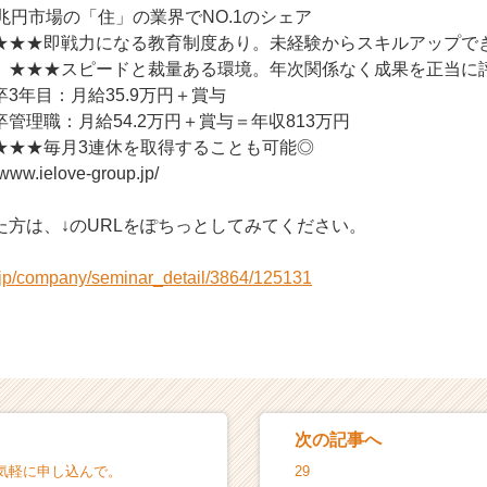
兆円市場の「住」の業界でNO.1のシェア
★★★即戦力になる教育制度あり。未経験からスキルアップで
】★★★スピードと裁量ある環境。年次関係なく成果を正当に
3年目：月給35.9万円＋賞与
給54.2万円＋賞与＝年収813万円
★★★毎月3連休を取得することも可能◎
w.ielove-group.jp/
た方は、↓のURLをぽちっとしてみてください。
r.jp/company/seminar_detail/3864/125131
次の記事へ
気軽に申し込んで。
29