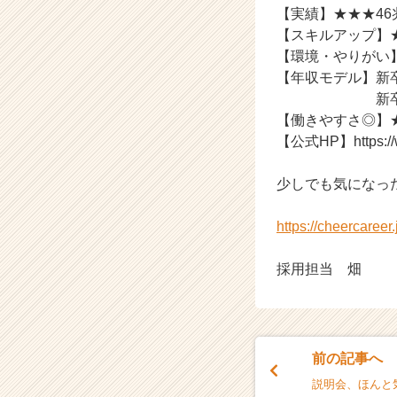
【実績】★★★46
イ
【スキルアップ】
ト
チ
【環境・やりがい
ア
【年収モデル】新卒
キ
新卒管理職：月
ャ
【働きやすさ◎】
リ
【公式HP】https://ww
ア
（C
少しでも気になっ
h
e
e
https://cheercaree
r
C
採用担当 畑
a
r
e
e
r）
前の記事へ
説明会、ほんと