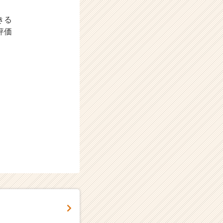
きる
評価