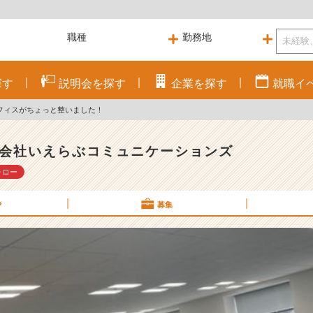
探す
説明会を
探す
企業を
探す
就職
イ
フィスがちょっと整いました！
会社いえらぶコミュニケーションズ
ォロー
P
募集