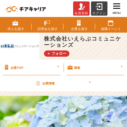
MENU
会員登録
ログイン
雨
が
降
求人を
探す
説明会を
探す
企業を
探す
就職
イベント
っ
株式会社いえらぶコミュニケ
た
ーションズ
ら、
す
＋ フォロー
る
こ
>
>
企業TOP
募集
と。
【株
式
>
企業情報
会
社
い
え
ら
ぶ
コ