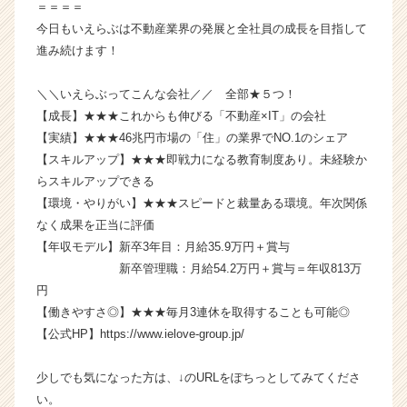
＝＝＝＝
ャ
今日もいえらぶは不動産業界の発展と全社員の成長を目指して
リ
ア
進み続けます！
（C
h
＼＼いえらぶってこんな会社／／ 全部★５つ！
e
【成長】★★★これからも伸びる「不動産×IT」の会社
e
【実績】★★★46兆円市場の「住」の業界でNO.1のシェア
r
【スキルアップ】★★★即戦力になる教育制度あり。未経験か
C
らスキルアップできる
a
r
【環境・やりがい】★★★スピードと裁量ある環境。年次関係
e
なく成果を正当に評価
e
【年収モデル】新卒3年目：月給35.9万円＋賞与
r）
新卒管理職：月給54.2万円＋賞与＝年収813万
円
【働きやすさ◎】★★★毎月3連休を取得することも可能◎
【公式HP】https://www.ielove-group.jp/
少しでも気になった方は、↓のURLをぽちっとしてみてくださ
い。