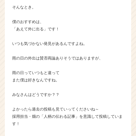
成
そんなとき。
長
企
僕のおすすめは、
業
「あえて外に出る」です！
か
ら
いつも気づかない発見があるんですよね。
ス
カ
ウ
雨の日の外出は賛否両論ありそうではありますが、
ト
が
雨の日っていつもと違って
届
また僕は好きなんですね。
く
就
みなさんはどうですか？？
活
サ
イ
よかったら過去の投稿も見ていってくださいね～
ト
採用担当・畑の「人柄の伝わる記事」を意識して投稿していま
チ
す！
ア
キ