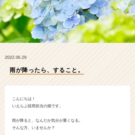
ミ
ュ
ニ
ケ
ー
シ
ョ
ン
ズ
2022.06.29
の
タ
雨が降ったら、すること。
イ
ム
ラ
イ
ン】
こんにちは！
|
いえらぶ採用担当の畑です。
ベ
ン
雨が降ると、なんだか気分が重くなる。
チ
そんな方、いませんか？
ャ
ー・