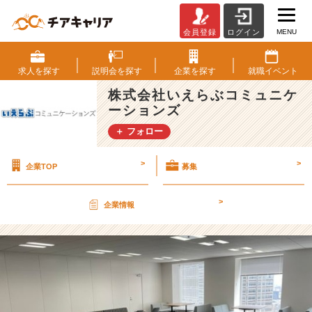
MENU
会員登録
ログイン
新
オ
フ
求人を
探す
説明会を
探す
企業を
探す
就職
イベント
ィ
株式会社いえらぶコミュニケ
ス
ーションズ
を
お
＋ フォロー
披
露
>
>
企業TOP
募集
目！
【株
式
>
企業情報
会
社
い
え
ら
ぶ
コ