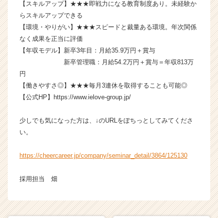
【スキルアップ】★★★即戦力になる教育制度あり。未経験か
ャ
らスキルアップできる
リ
ア
【環境・やりがい】★★★スピードと裁量ある環境。年次関係
（C
なく成果を正当に評価
h
【年収モデル】新卒3年目：月給35.9万円＋賞与
e
新卒管理職：月給54.2万円＋賞与＝年収813万
e
円
r
【働きやすさ◎】★★★毎月3連休を取得することも可能◎
C
【公式HP】https://www.ielove-group.jp/
a
r
e
少しでも気になった方は、↓のURLをぽちっとしてみてくださ
e
い。
r）
https://cheercareer.jp/company/seminar_detail/3864/125130
採用担当 畑