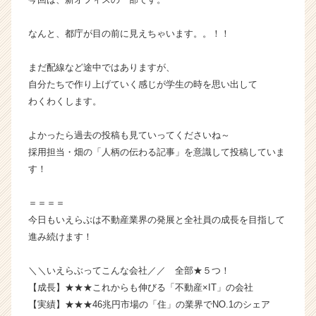
成
長
なんと、都庁が目の前に見えちゃいます。。！！
企
業
まだ配線など途中ではありますが、
か
自分たちで作り上げていく感じが学生の時を思い出して
ら
わくわくします。
ス
カ
ウ
よかったら過去の投稿も見ていってくださいね～
ト
採用担当・畑の「人柄の伝わる記事」を意識して投稿していま
が
す！
届
く
＝＝＝＝
就
今日もいえらぶは不動産業界の発展と全社員の成長を目指して
活
サ
進み続けます！
イ
ト
＼＼いえらぶってこんな会社／／ 全部★５つ！
チ
【成長】★★★これからも伸びる「不動産×IT」の会社
ア
【実績】★★★46兆円市場の「住」の業界でNO.1のシェア
キ