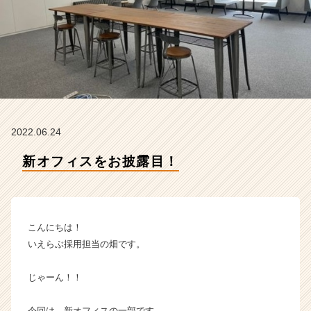
ミ
ュ
ニ
ケ
ー
シ
ョ
ン
ズ
2022.06.24
の
タ
新オフィスをお披露目！
イ
ム
ラ
イ
ン】
こんにちは！
|
いえらぶ採用担当の畑です。
ベ
ン
じゃーん！！
チ
ャ
ー・
今回は、新オフィスの一部です。