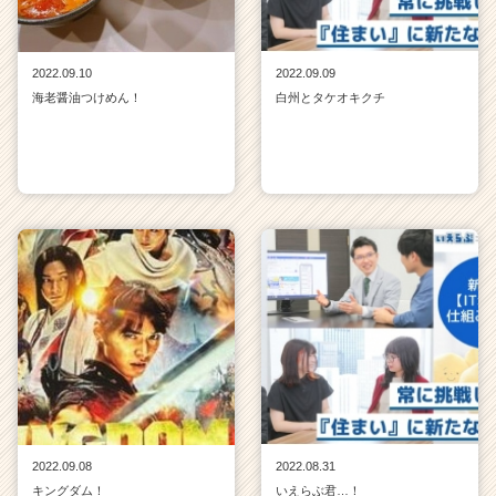
2022.09.10
2022.09.09
海老醤油つけめん！
白州とタケオキクチ
2022.09.08
2022.08.31
キングダム！
いえらぶ君…！