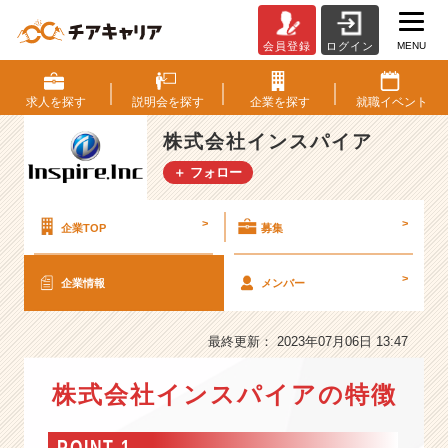
MENU
会員登録
ログイン
株
式
会
求人を
探す
説明会を
探す
企業を
探す
就職
イベント
社
イ
株式会社インスパイア
ン
＋ フォロー
ス
パ
イ
>
>
企業TOP
募集
ア
の
>
企業情報
メンバー
会
社
情
最終更新： 2023年07月06日 13:47
報
-
株式会社インスパイアの特徴
【
I
T.
POINT 1