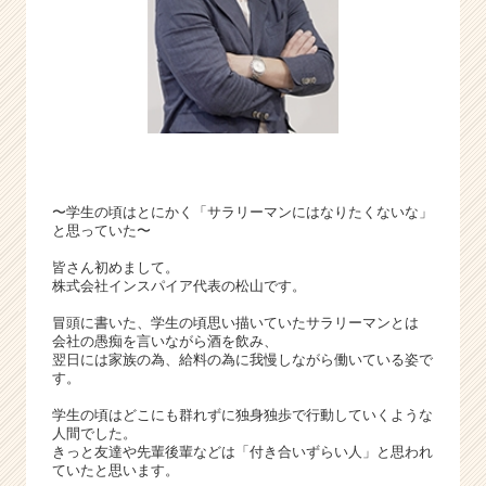
届
く
就
活
サ
イ
ト
チ
ア
〜学生の頃はとにかく「サラリーマンにはなりたくないな」
キ
と思っていた〜
ャ
リ
皆さん初めまして。
ア
株式会社インスパイア代表の松山です。
（C
冒頭に書いた、学生の頃思い描いていたサラリーマンとは
h
会社の愚痴を言いながら酒を飲み、
e
翌日には家族の為、給料の為に我慢しながら働いている姿で
e
す。
r
学生の頃はどこにも群れずに独身独歩で行動していくような
C
人間でした。
a
きっと友達や先輩後輩などは「付き合いずらい人」と思われ
r
ていたと思います。