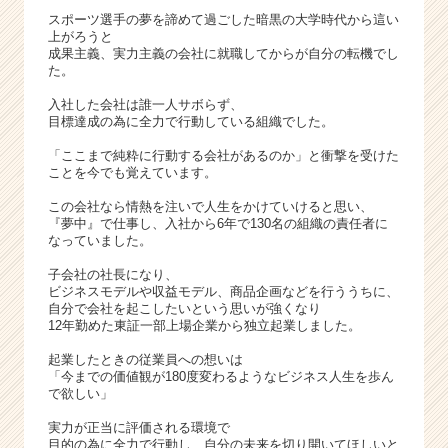
e
スポーツ選手の夢を諦めて過ごした暗黒の大学時代から這い
e
上がろうと
r）
成果主義、実力主義の会社に就職してからが自分の転機でし
た。
入社した会社は誰一人サボらず、
目標達成の為に全力で行動している組織でした。
「ここまで純粋に行動する会社があるのか」と衝撃を受けた
ことを今でも覚えています。
この会社なら情熱を注いで人生をかけていけると思い、
『夢中』で仕事し、入社から6年で130名の組織の責任者に
なっていました。
子会社の社長になり、
ビジネスモデルや収益モデル、商品企画などを行ううちに、
自分で会社を起こしたいという思いが強くなり
12年勤めた東証一部上場企業から独立起業しました。
起業したときの従業員への想いは
「今までの価値観が180度変わるようなビジネス人生を歩ん
で欲しい」
実力が正当に評価される環境で
目的の為に全力で行動し、自分の未来を切り開いてほしいと