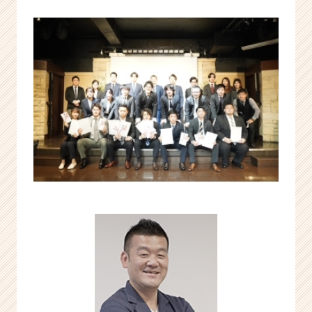
積
極
展
開！！！
|
ベ
ン
チ
ャ
ー・
成
長
企
業
か
ら
ス
カ
ウ
ト
が