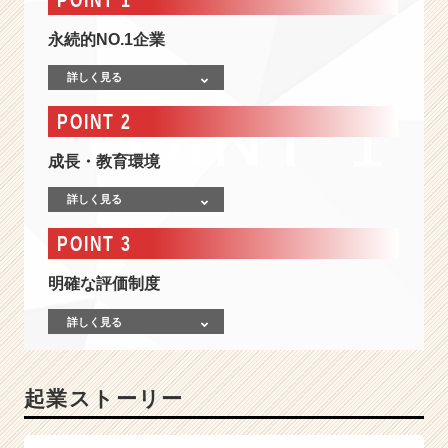
広
告.
永続的NO.1企業
人
材】
詳しく見る
世
界
POINT 2
最
高
成長・教育環境
の
チ
詳しく見る
ー
ム
POINT 3
を
目
明確な評価制度
指
し
詳しく見る
て
新
規
起業ストーリー
事
業
も