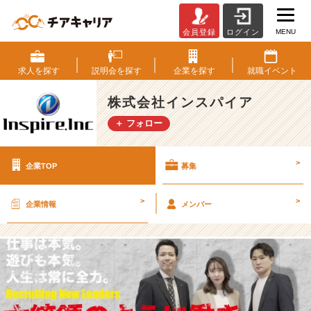
MENU
会員登録
ログイン
株
式
会
求人を
探す
説明会を
探す
企業を
探す
就職
イベント
社
イ
株式会社インスパイア
ン
＋ フォロー
ス
パ
イ
>
企業TOP
募集
ア
の
採
>
>
企業情報
メンバー
用/
求
人
-
【
I
T.