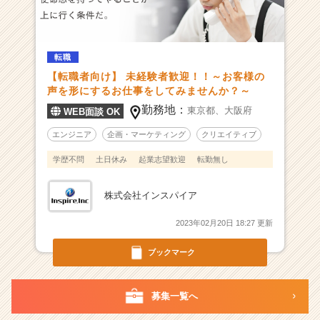
届
く
就
活
転職
サ
【転職者向け】 未経験者歓迎！！～お客様の
イ
声を形にするお仕事をしてみませんか？～
ト
勤務地：
東京都、
大阪府
WEB面談 OK
チ
ア
エンジニア
企画・マーケティング
クリエイティブ
キ
ャ
学歴不問
土日休み
起業志望歓迎
転勤無し
リ
ア
株式会社インスパイア
（C
h
2023年02月20日 18:27 更新
e
e
ブックマーク
r
C
a
募集一覧へ
r