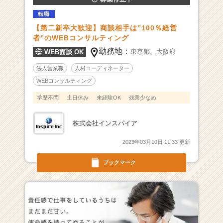
積
転職
極
【第二新卒大歓迎】商談相手は”100％経営
展
者”のWEBコンサルティング
開！！！
勤務地：
|
東京都、
大阪府
WEB面談 OK
ベ
法人営業職
人材コーディネーター
ン
WEBコンサルティング
チ
ャ
学歴不問
土日休み
未経験OK
残業少なめ
ー・
成
株式会社インスパイア
長
企
2023年03月10日 11:33 更新
業
か
ブックマーク
ら
ス
カ
ウ
ト
が