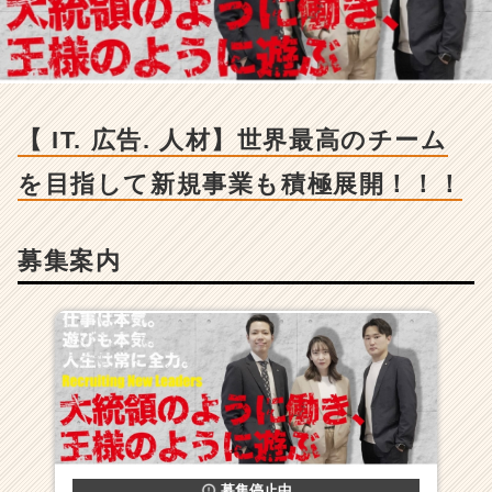
広
告.
人
材】
世
界
【 IT. 広告. 人材】世界最高のチーム
最
高
を目指して新規事業も積極展開！！！
の
チ
ー
募集案内
ム
を
目
指
し
て
新
規
事
業
も
募集停止中