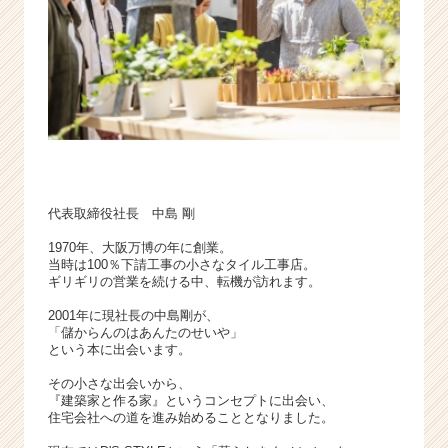
ャ
ー・
成
長
企
業
か
ら
ス
カ
代表取締役社長 中島 剛
ウ
ト
1970年、大阪万博の年に創業。
が
当時は100％下請工事の小さなタイル工事店。
ギリギリの営業を続ける中、転機が訪れます。
届
く
2001年に現社長の中島剛が、
就
「儲からんのはあんたのせいや」
活
という本に出会います。
サ
その小さな出会いから、
イ
『建築家と作る家』というコンセプトに出会い、
ト
住宅会社への道を進み始めることとなりました。
チ