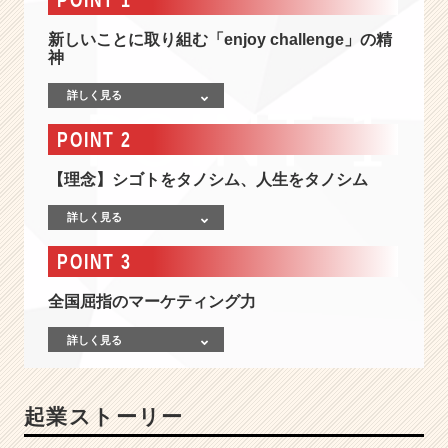
ラ
イ
新しいことに取り組む「enjoy challenge」の精
フ
神
ス
タ
詳しく見る
イ
ル
POINT 2
を
デ
【理念】シゴトをタノシム、人生をタノシム
ザ
イ
詳しく見る
ン
す
POINT 3
る
#
全国屈指のマーケティング力
I
n
詳しく見る
s
t
a
起業ストーリー
g
r