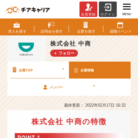
MENU
会員登録
ログイン
株
式
会
求人を
探す
説明会を
探す
企業を
探す
就職
イベント
社
中
株式会社 中商
商
＋ フォロー
の
会
社
>
企業TOP
企業情報
情
報
>
メンバー
-
#
大
最終更新： 2022年02月17日 16:32
阪
#
株式会社 中商の特徴
愛
知
#
POINT 1