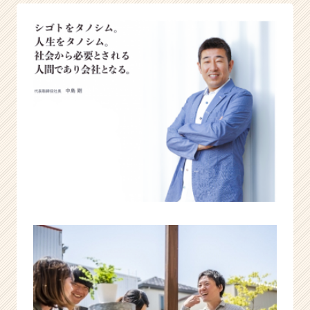
a
m
フ
ォ
ロ
ワ
ー
6
万
人
#
住
宅
業
界
改
革
|
ベ
ン
チ