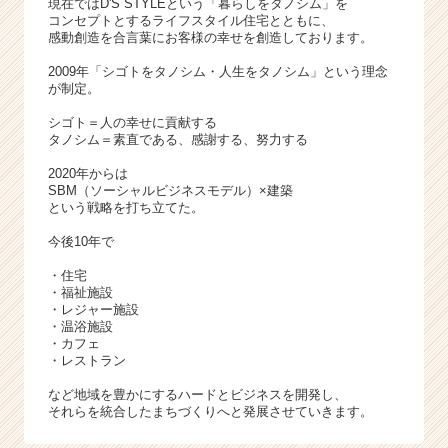
現在ではD'S STYLEという「暮らしをタノシム」を
ア
コンセプトとするライフスタイル住宅とともに、
キ
感動創造を合言葉にお客様の幸せを創造しております。
ャ
リ
2009年「シゴトをタノシム・人生をタノシム」という理念
ア
が制定。
（C
シゴト＝人の幸せに貢献する
h
タノシム＝素直である、感謝する、努力する
e
e
2020年からは
SBM（ソーシャルビジネスモデル）×建築
r
という戦略を打ち立てた。
C
a
今後10年で
r
・住宅
e
・福祉施設
e
・レジャー施設
r）
・温浴施設
・カフェ
・レストラン
など地域を豊かにするハードとビジネスを開発し、
それらを統合したまちづくりへと発展させていきます。