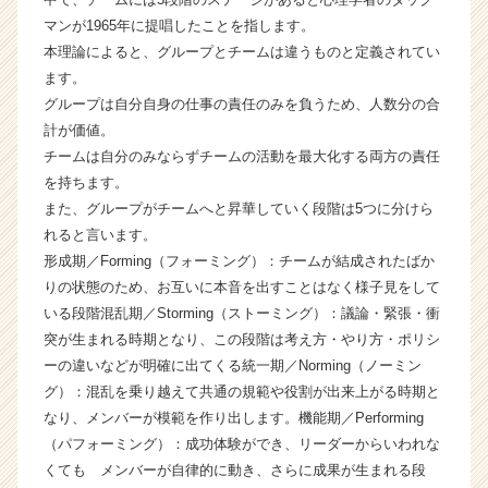
ウ
マンが1965年に提唱したことを指します。
ト
本理論によると、グループとチームは違うものと定義されてい
が
ます。
届
グループは自分自身の仕事の責任のみを負うため、人数分の合
く
計が価値。
就
チームは自分のみならずチームの活動を最大化する両方の責任
活
サ
を持ちます。
イ
また、グループがチームへと昇華していく段階は5つに分けら
ト
れると言います。
チ
形成期／Forming（フォーミング）：チームが結成されたばか
ア
りの状態のため、お互いに本音を出すことはなく様子見をして
キ
いる段階混乱期／Storming（ストーミング）：議論・緊張・衝
ャ
突が生まれる時期となり、この段階は考え方・やり方・ポリシ
リ
ア
ーの違いなどが明確に出てくる統一期／Norming（ノーミン
（C
グ）：混乱を乗り越えて共通の規範や役割が出来上がる時期と
h
なり、メンバーが模範を作り出します。機能期／Performing
e
（パフォーミング）：成功体験ができ、リーダーからいわれな
e
くても メンバーが自律的に動き、さらに成果が生まれる段
r