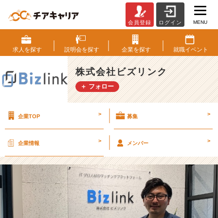
MENU
会員登録
ログイン
グ
ル
ー
求人を
探す
説明会を
探す
企業を
探す
就職
イベント
プ
と
株式会社ビズリンク
チ
＋ フォロー
ー
ム
の
>
>
企業TOP
募集
違
い
【株
>
>
企業情報
メンバー
式
会
社
ビ
ズ
リ
ン