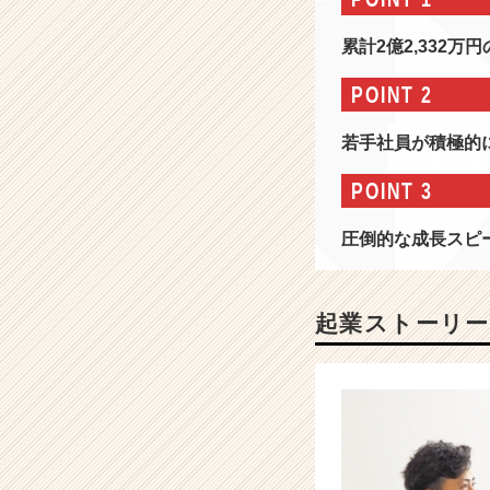
用】
4
累計2億2,332万円
年
連
POINT 2
続
2
若手社員が積極的
0
0％
POINT 3
成
長
圧倒的な成長ス
中！
圧
倒
的
起業ストーリー
な
成
長
環
境
で
一