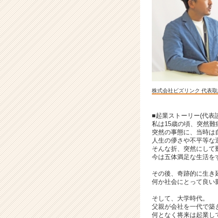
緒
に
成
長
し
ま
せ
ん
か？
株式会社ビズリンク 代表取
|
ベ
ン
■起業ストーリー(代表談
私は15歳の頃、突然
チ
突然の事態に、当時は
ャ
人生の儚さや不平等な
ー・
そんな折、突然にして
成
今は五体満足な生活を
長
その後、奇跡的に生き
企
何か社会にとって良い
業
か
そして、大学時代。
ら
父親が会社を一代で築
何となく将来は起業し
ス