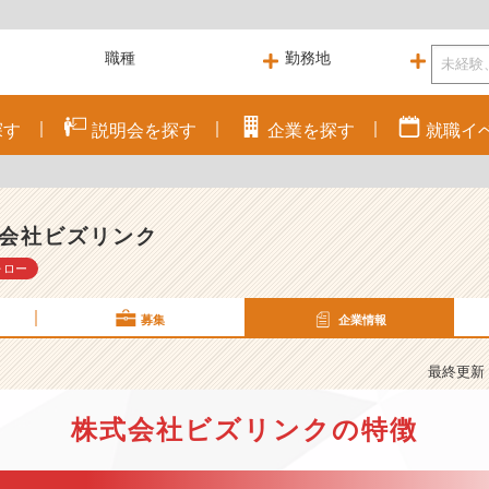
探す
説明会を
探す
企業を
探す
就職
イ
会社ビズリンク
ォロー
募集
企業情報
最終更新： 
株式会社ビズリンクの特徴