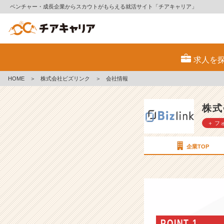
ベンチャー・成長企業からスカウトがもらえる就活サイト「チアキャリア」
株
式
求人を
会
社
HOME
＞
株式会社ビズリンク
＞
会社情報
ビ
ズ
リ
株式
ン
＋ フ
ク
の
会
企業TOP
社
情
報
-
【新
卒
採
POINT 1