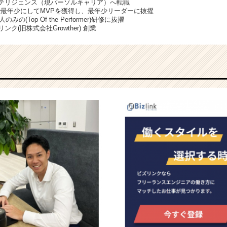
ンテリジェンス（現パーソルキャリア）へ転職
にしてMVPを獲得し、最年少リーダーに抜擢
みの(Top Of the Performer)研修に抜擢
ンク(旧株式会社Growther) 創業