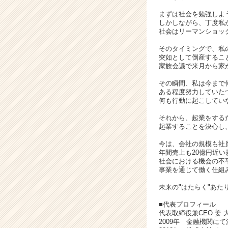
カ
まずは社会を勉強しよ
ウ
しかしながら、丁度私が
ト
社会はリーマンショッ
が
そのタイミングで、私
届
突如として倒産するこ
く
家族会議で来月から家
就
その瞬間、私は今まで
活
ある程度努力していた
サ
何も行動に起こしてい
イ
ト
それから、起業をする
チ
起業することを決心し
ア
今は、会社の規模も社
キ
年間売上も20億円近
ャ
社会における機会の不
リ
事業を通じて働く仕組
ア
未来の"はたらく"あた
（C
h
■代表プロフィール
e
代表取締役兼CEO 姜 
2009年 金融機関に
e