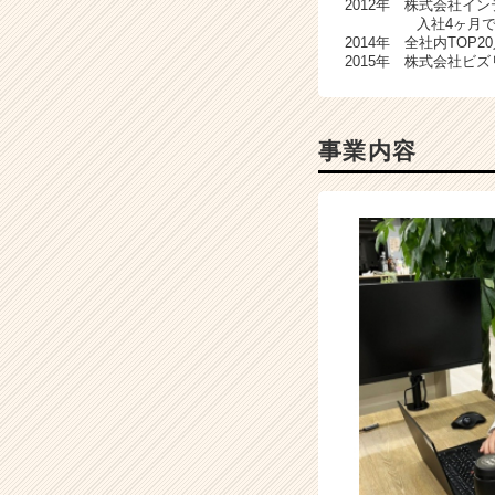
2012年 株式会社イ
r
入社4ヶ月で最年少
C
2014年 全社内TOP20人の
a
2015年 株式会社ビズリ
r
e
e
事業内容
r）