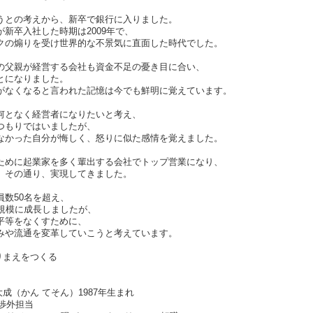
うとの考えから、新卒で銀行に入りました。
新卒入社した時期は2009年で、
クの煽りを受け世界的な不景気に直面した時代でした。
の父親が経営する会社も資金不足の憂き目に合い、
とになりました。
がなくなると言われた記憶は今でも鮮明に覚えています。
何となく経営者になりたいと考え、
つもりではいましたが、
なかった自分が悔しく、怒りに似た感情を覚えました。
ために起業家を多く輩出する会社でトップ営業になり、
、その通り、実現してきました。
員数50名を超え、
い規模に成長しましたが、
平等をなくすために、
みや流通を変革していこうと考えています。
りまえをつくる
大成（かん てそん）1987年生まれ
て渉外担当