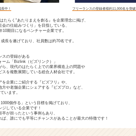
成長中！
フリーランスの登録者様約11,000名を突
"はたらく"あたりまえを創る』を企業理念に掲げ、
社会の仕組みづくり」を目指している、
今年10期目になるベンチャー企業です。
倍々成長を遂げており、社員数は約70名です。
ランスの登録がある
ム「Bizlink（ビズリンク）」
がら、現代のはたらく上での業界構造上の問題や
ビスを複数展開している総合人材会社です。
アを企業にご紹介する『ビズフリ』や、
地方や老舗企業にシェアする『ビズプロ』など、
しています。
を1000個作る」という目標を掲げており、
ンジしている企業です！
新卒が担ったという事例もあり、
れば、誰にでも平等にチャンスがあることが最大の特徴です！