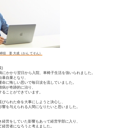
締役 姜 大成（かん てそん）
)
難病にかかり翌日から入院、車椅子生活を強いられました。
自暴自棄となり、
運命に悔しい思いで毎日涙を流していました。
難病が奇跡的に治り、
することができています。
延びられた命を大事にしようと決心し、
影響を与えられる人間になりたいと思いました。
き経営をしていた影響もあって経営学部に入り、
て経営者になろうと考えました。