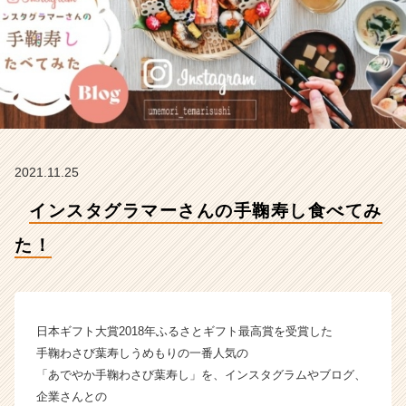
た！
【株
式
会
社
梅
守
本
店
2021.11.25
の
タ
インスタグラマーさんの手鞠寿し食べてみ
イ
ム
た！
ラ
イ
ン】
|
ベ
日本ギフト大賞2018年ふるさとギフト最高賞を受賞した
ン
手鞠わさび葉寿しうめもりの一番人気の
チ
「あでやか手鞠わさび葉寿し」を、インスタグラムやブログ、
ャ
企業さんとの
ー・