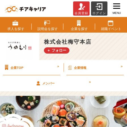
MENU
会員登録
ログイン
イ
ン
ス
求人を
探す
説明会を
探す
企業を
探す
就職
イベント
タ
グ
株式会社梅守本店
ラ
＋ フォロー
マ
ー
さ
>
>
企業TOP
企業情報
ん
の
手
>
メンバー
鞠
寿
し
食
べ
て
み