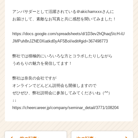
成
アンバサダーとして活躍されている＠akichamxxxさんに
長
企
お届けして、素敵なお写真と共に感想を聞いてみました！
業
か
https://docs.google.com/spreadsheets/d/1D3ev2hQhaqStcH-iU
ら
JMPuh8nJZNE0Xiatkd0yAF5BoI/edit#gid=367498773
ス
カ
弊社では積極的にいろいろな方とコラボしたりしながら
ウ
うめもりの魅力を発信してます！
ト
が
届
弊社は奈良の会社ですが
く
オンラインでどんどん説明会も開催しますので
就
ぜひぜひ、弊社説明会に参加してみてくださいね（^^）
活
↓↓
サ
https://cheercareer.jp/company/seminar_detail/3771/108204
イ
ト
チ
ア
キ