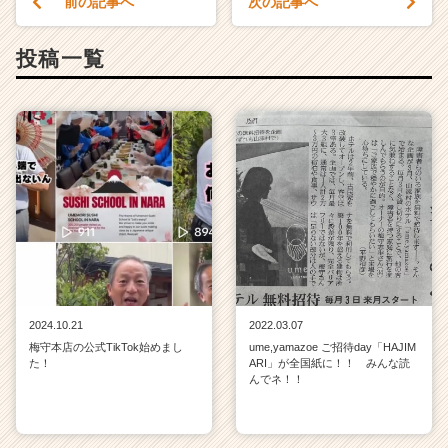
前の記事へ
次の記事へ
ャ
リ
ア
投稿一覧
（C
h
e
e
r
C
a
r
e
e
r）
2024.10.21
2022.03.07
梅守本店の公式TikTok始めまし
ume,yamazoe ご招待day「HAJIM
た！
ARI」が全国紙に！！ みんな読
んでネ！！