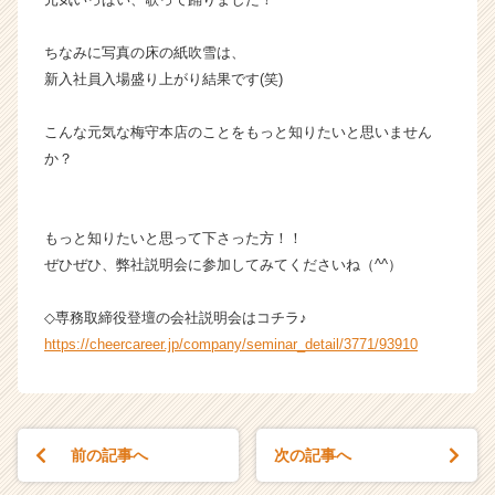
く
就
ちなみに写真の床の紙吹雪は、
活
新入社員入場盛り上がり結果です(笑)
サ
イ
こんな元気な梅守本店のことをもっと知りたいと思いません
ト
か？
チ
ア
キ
ャ
もっと知りたいと思って下さった方！！
リ
ぜひぜひ、弊社説明会に参加してみてくださいね（^^）
ア
（C
◇専務取締役登壇の会社説明会はコチラ♪
h
https://cheercareer.jp/company/seminar_detail/3771/93910
e
e
r
C
a
前の記事へ
次の記事へ
r
e