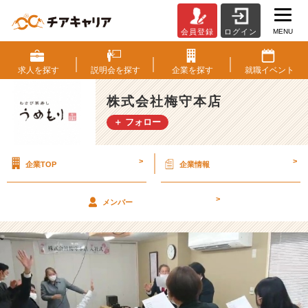
MENU
会員登録
ログイン
元
気
い
求人を
探す
説明会を
探す
企業を
探す
就職
イベント
っ
ぱ
株式会社梅守本店
い！
＋ フォロー
社
歌！
【株
>
>
企業TOP
企業情報
式
会
社
>
メンバー
梅
守
本
店
の
タ
イ