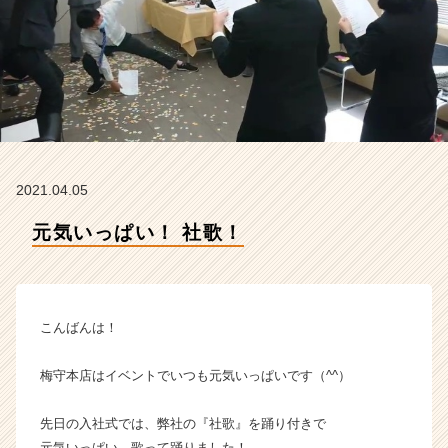
ム
ラ
イ
ン】
|
ベ
ン
チ
ャ
2021.04.05
ー・
成
元気いっぱい！ 社歌！
長
企
業
か
ら
こんばんは！
ス
カ
梅守本店はイベントでいつも元気いっぱいです（^^）
ウ
ト
先日の入社式では、弊社の『社歌』を踊り付きで
が
届
元気いっぱい、歌って踊りました！