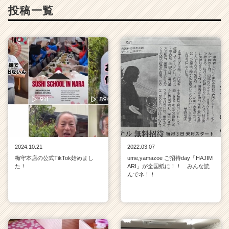
e
投稿一覧
r）
2024.10.21
2022.03.07
梅守本店の公式TikTok始めまし
ume,yamazoe ご招待day「HAJIM
た！
ARI」が全国紙に！！ みんな読
んでネ！！