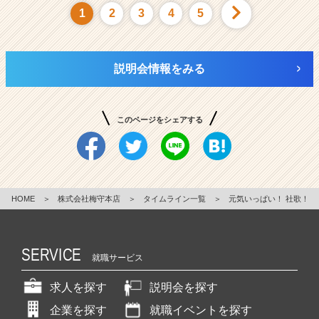
1
2
3
4
5
説明会情報をみる
このページをシェアする
HOME
＞
株式会社梅守本店
＞
タイムライン一覧
＞
元気いっぱい！ 社歌！
SERVICE
就職サービス
求人を探す
説明会を探す
企業を探す
就職イベントを探す