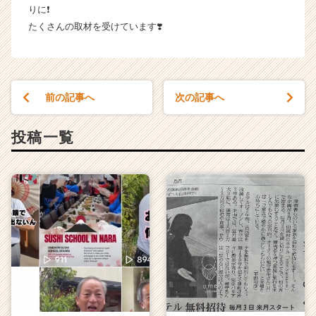
りに❗️
長
たくさんの取材を受けています❣️
企
業
か
ら
ス
前の記事へ
次の記事へ
カ
ウ
ト
投稿一覧
が
届
く
就
活
サ
イ
ト
チ
ア
キ
ャ