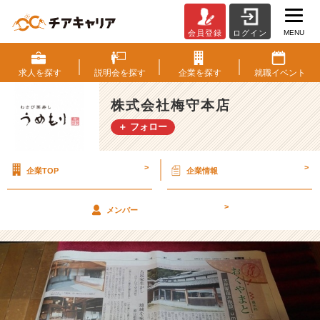
MENU
会員登録
ログイン
新
聞
一
求人を
探す
説明会を
探す
企業を
探す
就職
イベント
面！
農
株式会社梅守本店
家
＋ フォロー
民
泊
山
>
>
企業TOP
企業情報
添
村、
u
>
メンバー
m
e,
で
も
ち
き
り❣️