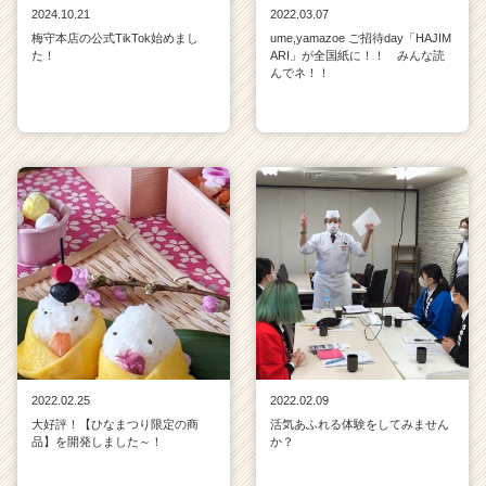
リ
2024.10.21
2022.03.07
ア
梅守本店の公式TikTok始めまし
ume,yamazoe ご招待day「HAJIM
た！
ARI」が全国紙に！！ みんな読
（C
んでネ！！
h
e
e
r
C
a
r
e
e
r）
2022.02.25
2022.02.09
大好評！【ひなまつり限定の商
活気あふれる体験をしてみません
品】を開発しました～！
か？