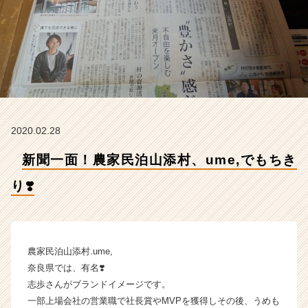
【株
式
会
社
梅
守
本
店
の
2020.02.28
タ
イ
新聞一面！農家民泊山添村、ume,でもちき
ム
ラ
り❣️
イ
ン】
|
ベ
ン
農家民泊山添村.ume,
チ
奈良県では、有名❣️
ャ
志歩さんがブランドイメージです。
ー・
一部上場会社の営業職で社長賞やMVPを獲得しその後、うめも
成