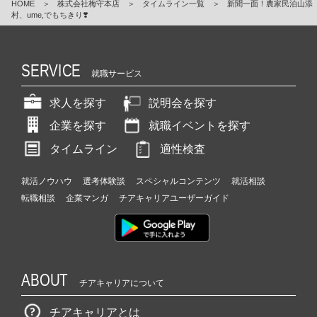
HOME
＞
株式会社梅守本店
＞
タイムライン一覧
＞
新聞一面！農家民泊山添
村、ume,でもちきり❣️
SERVICE
就職サービス
求人を探す
説明会を探す
企業を探す
就職イベントを探す
タイムライン
適性検査
就活ノウハウ
選考体験談
スペシャルコンテンツ
就活相談
転職相談
企業マンガ
チアキャリアユーザーガイド
ABOUT
チアキャリアについて
チアキャリアとは