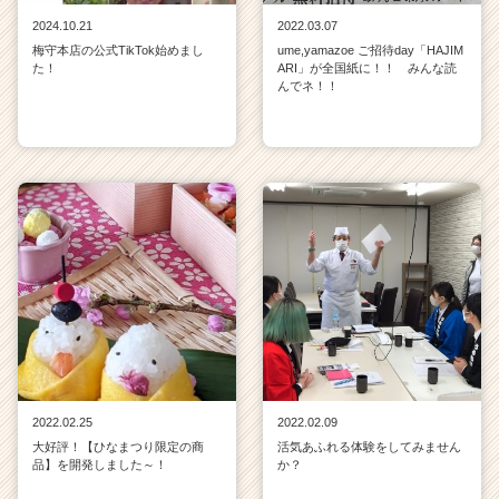
r
2024.10.21
2022.03.07
C
梅守本店の公式TikTok始めまし
ume,yamazoe ご招待day「HAJIM
a
た！
ARI」が全国紙に！！ みんな読
r
んでネ！！
e
e
r）
2022.02.25
2022.02.09
大好評！【ひなまつり限定の商
活気あふれる体験をしてみません
品】を開発しました～！
か？