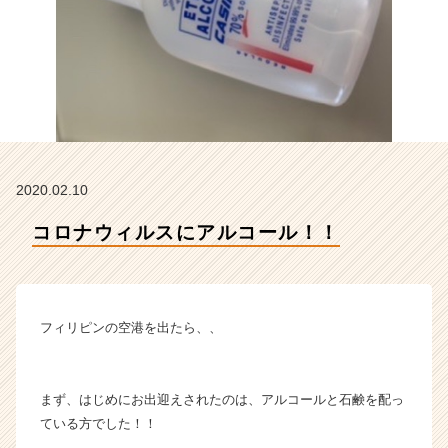
本
店
の
タ
イ
ム
ラ
イ
ン】
2020.02.10
|
ベ
コロナウィルスにアルコール！！
ン
チ
ャ
ー・
成
フィリピンの空港を出たら、、
長
企
業
まず、はじめにお出迎えされたのは、アルコールと石鹸を配っ
か
ている方でした！！
ら
ス