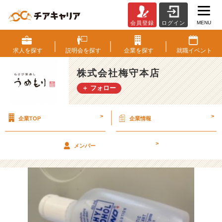
MENU
会員登録
ログイン
コ
ロ
ナ
求人を
探す
説明会を
探す
企業を
探す
就職
イベント
ウ
ィ
株式会社梅守本店
ル
＋ フォロー
ス
に
ア
>
>
企業TOP
企業情報
ル
コ
ー
>
メンバー
ル！！
【株
式
会
社
梅
守