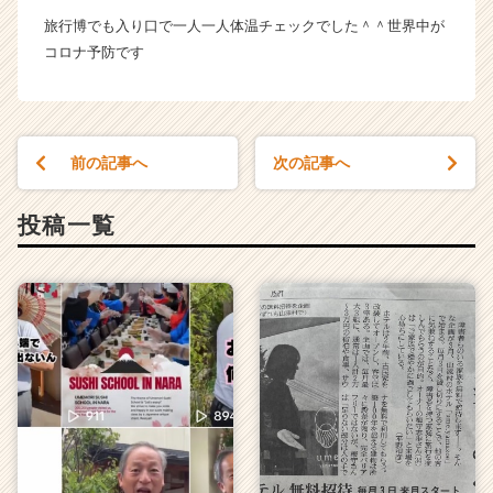
カ
旅行博でも入り口で一人一人体温チェックでした＾＾世界中が
ウ
コロナ予防です
ト
が
届
く
就
前の記事へ
次の記事へ
活
サ
投稿一覧
イ
ト
チ
ア
キ
ャ
リ
ア
（C
h
e
e