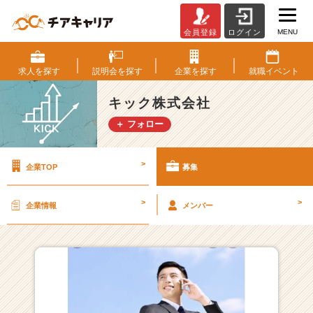
MENU
会員登録
ログイン
キ
ッ
ク
求人を
探す
説明会を
探す
企業を
探す
就職
イベント
株
式
キック株式会社
会
＋ フォロー
社
の
採
>
企業TOP
募集
用/
求
人
>
>
企業情報
メンバー
一
覧
-
【営
業
に
興