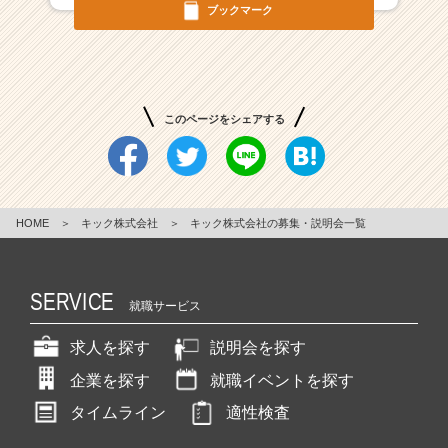
ブックマーク
業
か
ら
ス
カ
ウ
このページをシェアする
ト
が
届
く
就
HOME
＞
キック株式会社
＞
キック株式会社の募集・説明会一覧
活
サ
イ
SERVICE
ト
就職サービス
チ
求人を探す
説明会を探す
ア
キ
企業を探す
就職イベントを探す
ャ
リ
タイムライン
適性検査
ア