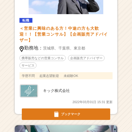
味
が
あ
る
転職
方！！
＜営業に興味のある方！中途の方も大歓
中
迎！！【営業コンサル】【企画販売アドバイ
途
ザー】
採
勤務地：
茨城県、
千葉県、
東京都
用
も
携帯販売などの営業コンサル
企画販売アドバイザー
大
サービス
歓
迎！】
学歴不問
起業志望歓迎
未経験OK
人
と
キック株式会社
の
出
2022年03月01日 15:31 更新
会
い
ブックマーク
を
大
切