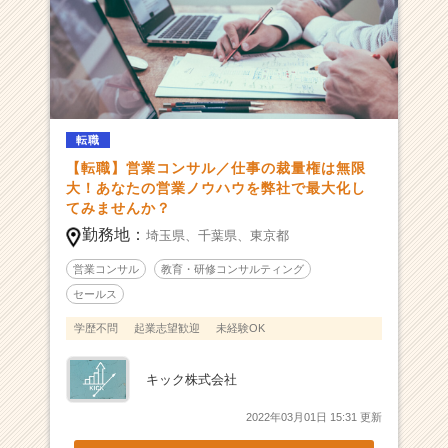
に。
＜
営
業
を
極
転職
め、
そ
【転職】営業コンサル／仕事の裁量権は無限
の
大！あなたの営業ノウハウを弊社で最大化し
てみませんか？
先
へ
勤務地：
埼玉県、
千葉県、
東京都
＞
営業コンサル
教育・研修コンサルティング
|
ベ
セールス
ン
学歴不問
起業志望歓迎
未経験OK
チ
ャ
ー・
キック株式会社
成
長
2022年03月01日 15:31 更新
企