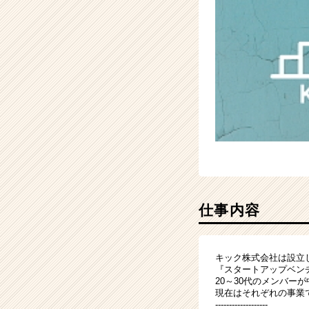
ー・
成
長
企
業
か
ら
ス
カ
ウ
ト
が
届
く
仕事内容
就
活
サ
キック株式会社は設立
イ
『スタートアップベン
ト
20～30代のメンバー
チ
現在はそれぞれの事業
ア
-------------------