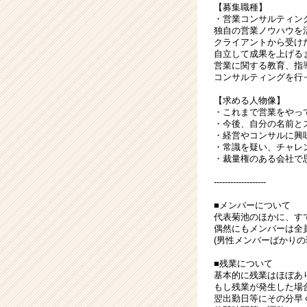
キ
【募集職種】
・営業コンサルティン
ャ
独自の営業ノウハウを
リ
クライアントから受け
ア
自立して成果を上げる
（CheerCareer）
営業に関する教育、指
コンサルティングを行
【求める人物像】
・これまで営業をやっ
・今後、自分の名前と
・経営やコンサルに興
・常識を疑い、チャレ
・裁量権のある会社で
-------------------
■メンバーについて
代表菊池のほかに、す
偶然にもメンバーは全
(男性メンバーばかりの
■残業について
基本的に残業はほぼあ
もし残業が発生した場
翌出勤日等にその分早