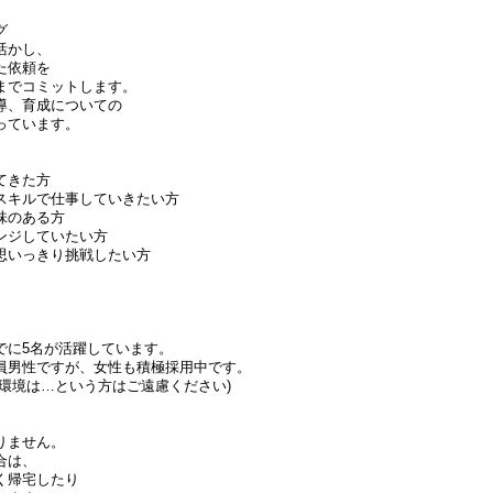
グ
活かし、
た依頼を
までコミットします。
導、育成についての
っています。
てきた方
スキルで仕事していきたい方
味のある方
ンジしていたい方
思いっきり挑戦したい方
でに5名が活躍しています。
員男性ですが、女性も積極採用中です。
環境は…という方はご遠慮ください)
りません。
合は、
く帰宅したり