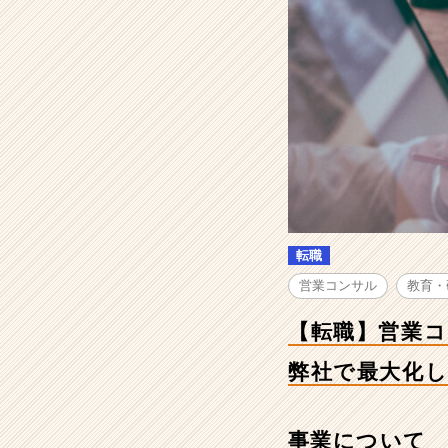
ン
サ
ル
／
仕
事
の
裁
量
権
は
無
転職
限
大！
営業コンサル
教育・
あ
な
【転職】営業
た
の
弊社で最大化
営
業
ノ
事業について