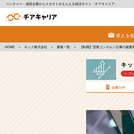
ベンチャー・成長企業からスカウトがもらえる就活サイト「チアキャリア」
キ
ッ
求人を
ク
株
HOME
＞
キック株式会社
＞
募集一覧
＞
【転職】営業コンサル／仕事の裁量
式
会
社
キッ
の
＋ フ
採
用/
求
企業TOP
人
-
【転
職】
営
業
コ