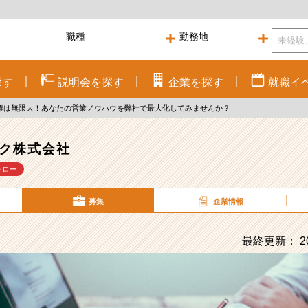
探す
説明会を
探す
企業を
探す
就職
イ
権は無限大！あなたの営業ノウハウを弊社で最大化してみませんか？
ク株式会社
ォロー
募集
企業情報
最終更新： 20