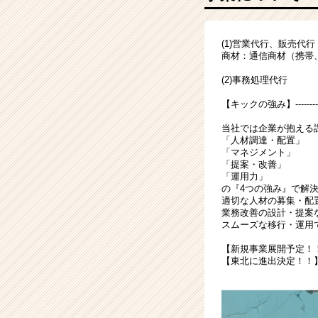
ウ
ハ
ウ
(1)営業代行、販売代行
を
商材：通信商材（携帯
弊
社
(2)事務処理代行
で
【キックの強み】----‐---
最
大
当社では企業が抱える
化
「人材調達・配置」
し
「マネジメント」
「提案・改善」
て
「運用力」
み
の『4つの強み』で解
ま
適切な人材の募集・配
せ
業務改善の設計・提案
スムーズな移行・運用
ん
か？
【新規事業展開予定！
|
【東北に進出決定！！
ベ
ン
チ
ャ