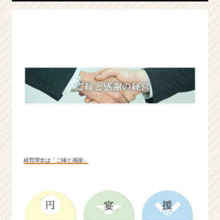
|
ベ
ン
チ
ャ
ー・
成
長
企
業
か
ら
ス
カ
ウ
経営理念は「ご縁と感謝」
ト
が
届
く
就
活