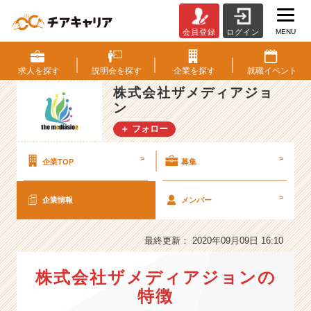
MENU
会員登録
ログイン
株
式
会
求人を
探す
説明会を
探す
企業を
探す
就職
イベント
社
株式会社ザメディアジョ
ザ
ン
メ
デ
＋ フォロー
ィ
ア
>
>
企業TOP
募集
ジ
ョ
ン
>
企業情報
メンバー
の
会
最終更新： 2020年09月09日 16:10
社
情
報
株式会社ザメディアジョンの
-
特徴
「新