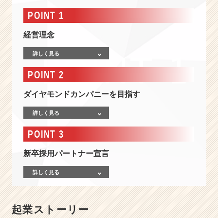
卒
採
POINT 1
用」
を
経営理念
通
し
詳しく見る
て”ひ
POINT 2
と
づ
ダイヤモンドカンパニーを目指す
く
り”か
詳しく見る
ら”く
に
POINT 3
づ
く
新卒採用パートナー宣言
り”へ
と
詳しく見る
繋
げ
て
い
起業ストーリー
く！