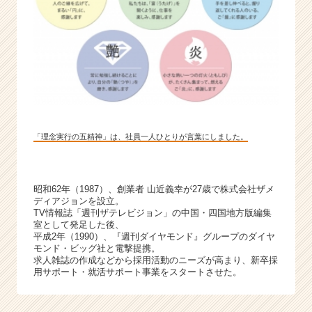
サ
イ
ト
チ
ア
キ
ャ
リ
ア
「理念実行の五精神」は、社員一人ひとりが言葉にしました。
（C
h
e
e
昭和62年（1987）、創業者 山近義幸が27歳で株式会社ザメ
r
ディアジョンを設立。
C
TV情報誌「週刊ザテレビジョン」の中国・四国地方版編集
室として発足した後、
a
平成2年（1990）、『週刊ダイヤモンド』グループのダイヤ
r
モンド・ビッグ社と電撃提携。
e
求人雑誌の作成などから採用活動のニーズが高まり、新卒採
e
用サポート・就活サポート事業をスタートさせた。
r）