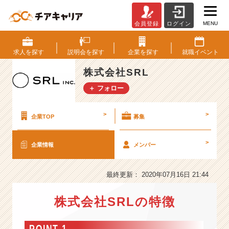
MENU
会員登録
ログイン
株
式
会
求人を
探す
説明会を
探す
企業を
探す
就職
イベント
社
S
株式会社SRL
R
＋ フォロー
L
の
会
>
>
企業TOP
募集
社
情
>
企業情報
メンバー
報
-
＜
最終更新： 2020年07月16日 21:44
常
に
株式会社SRLの特徴
最
良
を
POINT 1