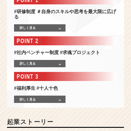
求
め
#研修制度 ＃自身のスキルや思考を最大限に広げ
る
る
厳
し
詳しく見る
い
姿
POINT 2
勢
を
#社内ベンチャー制度 #求魂プロジェクト
求
め
詳しく見る
て
＞
POINT 3
同
じ
#福利厚生 #十人十色
バ
ス
詳しく見る
に
乗
る
起業ストーリー
仲
間