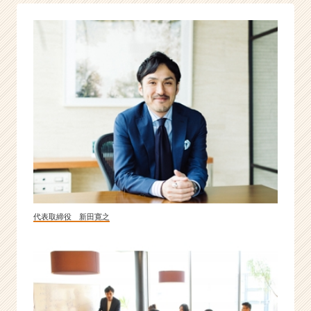
を
募
集
し
て
い
ま
す！
|
ベ
ン
チ
ャ
ー・
成
代表取締役 新田寛之
長
企
業
か
ら
ス