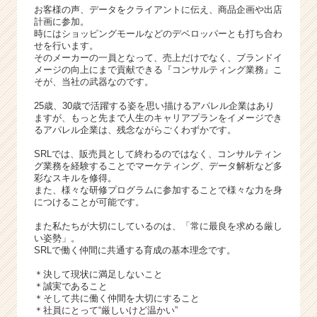
r
お客様の声、データをクライアントに伝え、商品企画や出店
C
計画に参加。
a
時にはショッピングモールなどのデベロッパーとも打ち合わ
せを行います。
r
そのメーカーの一員となって、売上だけでなく、ブランドイ
e
メージの向上にまで貢献できる『コンサルティング業務』こ
e
そが、当社の武器なのです。
r）
25歳、30歳で活躍する姿を思い描けるアパレル企業はあり
ますが、もっと先まで人生のキャリアプランをイメージでき
るアパレル企業は、残念ながらごくわずかです。
SRLでは、販売員として終わるのではなく、コンサルティン
グ業務を経験することでマーケティング、データ解析など多
彩なスキルを修得。
また、様々な研修プログラムに参加することで様々な力を身
につけることが可能です。
また私たちが大切にしているのは、「常に最良を求める厳し
い姿勢」。
SRLで働く仲間に共通する育成の基本理念です。
＊決して現状に満足しないこと
＊誠実であること
＊そして共に働く仲間を大切にすること
＊社員にとって“厳しいけど温かい”