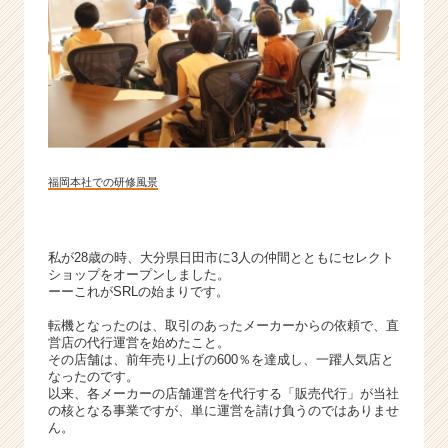
カ
ウ
ト
が
届
く
就
活
サ
福岡本社での研修風景
イ
ト
チ
私が28歳の時、大分県日田市に3人の仲間とともにセレクト
ア
ショップをオープンしました。
キ
ーーこれがSRLの始まりです。
ャ
転機となったのは、取引のあったメーカーからの依頼で、直
リ
営店の代行運営を始めたこと。
ア
その店舗は、前年売り上げの600％を達成し、一躍人気店と
（C
なったのです。
h
以来、各メーカーの店舗運営を代行する「販売代行」が当社
e
の核となる事業ですが、単に運営を請け負うのではありませ
ん。
e