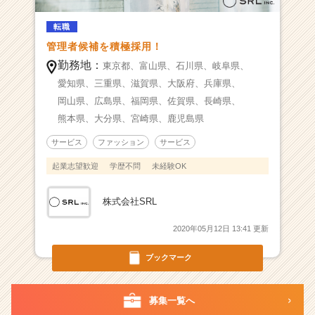
を
転職
募
集
管理者候補を積極採用！
し
勤務地：
東京都、
富山県、
石川県、
岐阜県、
て
愛知県、
三重県、
滋賀県、
大阪府、
兵庫県、
い
岡山県、
広島県、
福岡県、
佐賀県、
長崎県、
ま
す！
熊本県、
大分県、
宮崎県、
鹿児島県
|
サービス
ファッション
サービス
ベ
ン
起業志望歓迎
学歴不問
未経験OK
チ
ャ
株式会社SRL
ー・
成
2020年05月12日 13:41 更新
長
企
ブックマーク
業
か
ら
募集一覧へ
ス