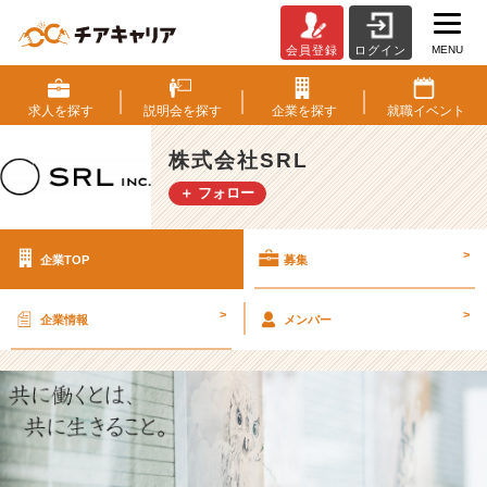
MENU
会員登録
ログイン
株
式
会
求人を
探す
説明会を
探す
企業を
探す
就職
イベント
社
S
株式会社SRL
R
＋ フォロー
L
の
採
>
企業TOP
募集
用/
求
人
>
>
企業情報
メンバー
-
＜
常
に
最
良
を