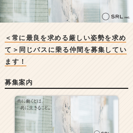
求
め
る
厳
し
い
＜常に最良を求める厳しい姿勢を求め
姿
勢
て＞同じバスに乗る仲間を募集してい
を
求
ます！
め
て
＞
募集案内
同
じ
バ
ス
に
乗
る
仲
間