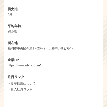
r
C
男女比
a
4:6
r
e
平均年齢
e
r）
28.5歳
所在地
福岡市中央区今泉1－20－2 天神MENTビル4F
企業HP
https://www.srl-inc.com/
注目リンク
・
新卒採用について
・
新入社員コラム