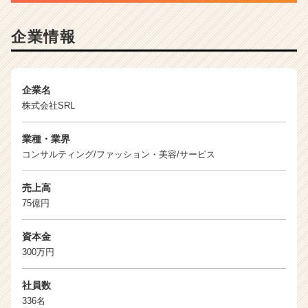
カ
ウ
企業情報
ト
が
届
く
企業名
就
株式会社SRL
活
サ
イ
業種・業界
ト
コンサルティング/ファッション・美容/サービス
チ
ア
売上高
キ
75億円
ャ
リ
資本金
ア
300万円
（C
h
e
社員数
e
336名