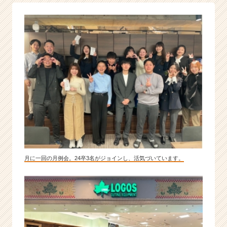
|
ベ
ン
チ
ャ
ー・
成
長
企
業
か
ら
ス
カ
ウ
月に一回の月例会。24卒3名がジョインし、活気づいています。
ト
が
届
く
就
活