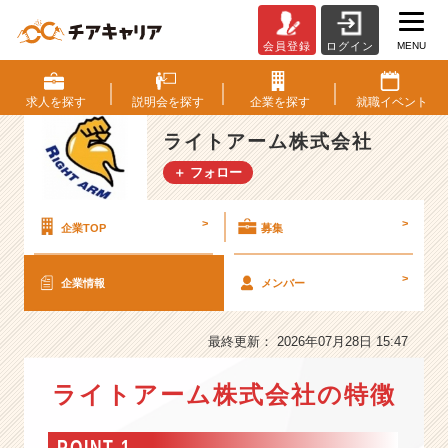
MENU
会員登録
ログイン
ラ
イ
ト
求人を
探す
説明会を
探す
企業を
探す
就職
イベント
ア
ー
ライトアーム株式会社
ム
＋ フォロー
株
式
会
>
>
企業TOP
募集
社
の
>
企業情報
メンバー
会
社
情
最終更新： 2026年07月28日 15:47
報
-
ライトアーム株式会社の特徴
【8
期
連
POINT 1