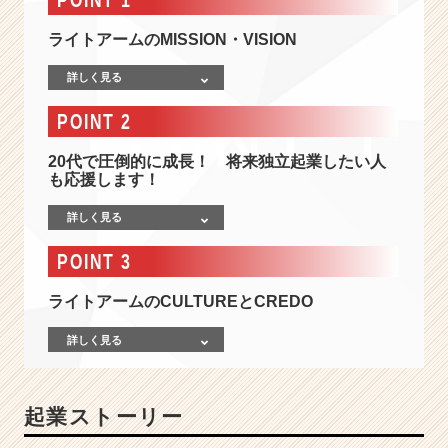
続
増
ライトアームのMISSION・VISION
収
増
詳しく見る
益】
I
POINT 2
T
を
20代で圧倒的に成長！ 将来独立起業したい人
軸
も応援します！
に
し
詳しく見る
た
幅
POINT 3
広
い
ライトアームのCULTUREとCREDO
事
業
詳しく見る
展
開
を
起業ストーリー
展
開！