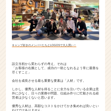
サ
イ
ト
チ
ア
キ
ャ
リ
ア
キャンプ好きのメンバーたちとLOGOSで大人買い！
（C
h
e
設立当初から変わらずの考え、それは
e
「お客様の右腕として、成功の一助となれるよう常に最善を
r
尽くすこと」
C
会社を成長させる最も重要な要素は「人材」です。
a
r
しかし、優秀な人材を得ることに全力を注いでいる企業は意
e
外に少なく、日々の業務や問題、仕組み作りに忙殺される経
e
営者は少なくないと思います。
r）
優秀な人材は、高額なコストをかけてかき集めれば良いとい
わけではありません。