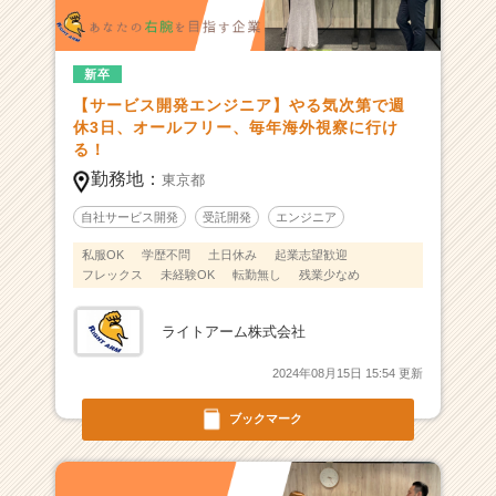
サ
イ
ト
新卒
チ
【サービス開発エンジニア】やる気次第で週
ア
休3日、オールフリー、毎年海外視察に行け
キ
る！
ャ
リ
勤務地：
東京都
ア
自社サービス開発
受託開発
エンジニア
（C
h
私服OK
学歴不問
土日休み
起業志望歓迎
e
フレックス
未経験OK
転勤無し
残業少なめ
e
r
ライトアーム株式会社
C
a
2024年08月15日 15:54 更新
r
e
ブックマーク
e
r）