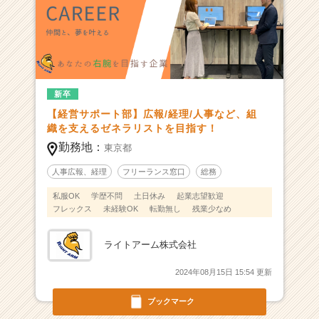
新卒
【経営サポート部】広報/経理/人事など、組
織を支えるゼネラリストを目指す！
勤務地：
東京都
人事広報、経理
フリーランス窓口
総務
私服OK
学歴不問
土日休み
起業志望歓迎
フレックス
未経験OK
転勤無し
残業少なめ
ライトアーム株式会社
2024年08月15日 15:54 更新
ブックマーク