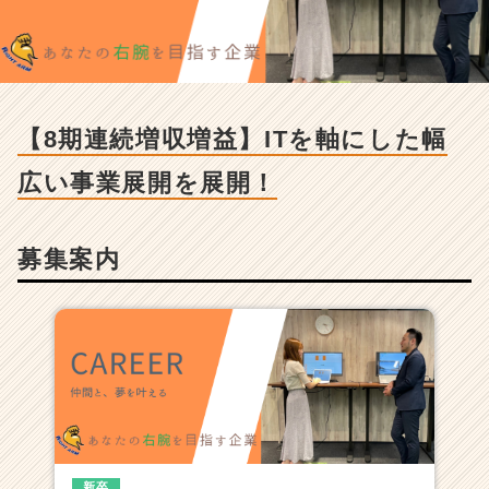
続
増
収
増
益】
I
【8期連続増収増益】ITを軸にした幅
T
を
広い事業展開を展開！
軸
に
し
募集案内
た
幅
広
い
事
業
展
開
を
展
開！
新卒