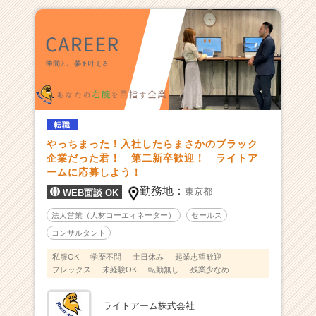
転職
やっちまった！入社したらまさかのブラック
企業だった君！ 第二新卒歓迎！ ライトア
ームに応募しよう！
勤務地：
東京都
WEB面談 OK
法人営業（人材コーエィネーター）
セールス
コンサルタント
私服OK
学歴不問
土日休み
起業志望歓迎
フレックス
未経験OK
転勤無し
残業少なめ
ライトアーム株式会社