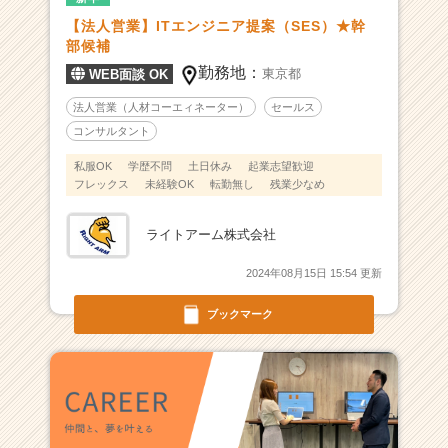
|
【法人営業】ITエンジニア提案（SES）★幹
ベ
部候補
ン
勤務地：
東京都
WEB面談 OK
チ
ャ
法人営業（人材コーエィネーター）
セールス
ー・
コンサルタント
成
長
私服OK
学歴不問
土日休み
起業志望歓迎
フレックス
未経験OK
転勤無し
残業少なめ
企
業
か
ライトアーム株式会社
ら
ス
2024年08月15日 15:54 更新
カ
ウ
ブックマーク
ト
が
届
く
就
活