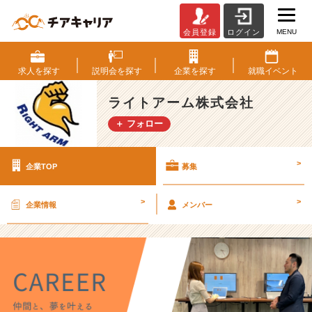
MENU
会員登録
ログイン
ラ
イ
ト
求人を
探す
説明会を
探す
企業を
探す
就職
イベント
ア
ー
ライトアーム株式会社
ム
＋ フォロー
株
式
会
>
企業TOP
募集
社
の
採
>
>
企業情報
メンバー
用/
求
人
-
【8
期
連