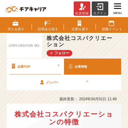
MENU
会員登録
ログイン
株
式
会
求人を
探す
説明会を
探す
企業を
探す
就職
イベント
社
株式会社コスパクリエー
コ
ション
ス
パ
＋ フォロー
ク
リ
>
企業TOP
企業情報
エ
ー
シ
>
メンバー
ョ
ン
最終更新： 2024年04月01日 11:49
の
会
社
株式会社コスパクリエーショ
情
ンの特徴
報