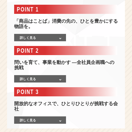
-
E
POINT 1
C
市
「商品はことば」消費の先の、ひとを豊かにする
場
物語を。
で
詳しく見る
売
れ
POINT 2
続
け
問いを育て、事業を動かす ―全社員企画職への
る
挑戦
商
品
詳しく見る
を
つ
POINT 3
く
る
開放的なオフィスで、ひとりひとりが挑戦する会
企
社
画
力
詳しく見る
を
強