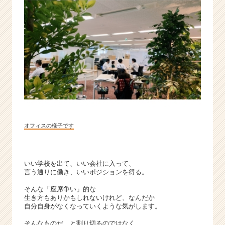
ー・
成
長
企
業
か
ら
ス
カ
ウ
ト
が
オフィスの様子です
届
く
就
いい学校を出て、いい会社に入って、
活
言う通りに働き、いいポジションを得る。
サ
イ
そんな「座席争い」的な
ト
生き方もありかもしれないけれど、なんだか
チ
自分自身がなくなっていくような気がします。
ア
そんなものだ、と割り切るのではなく、