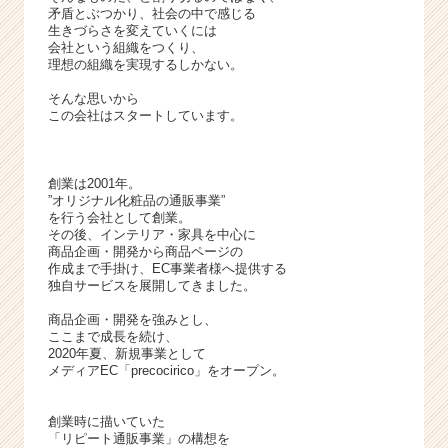
キ
矛盾とぶつかり、社会の中で感じる
ャ
生きづらさを変えていくには
リ
会社という組織をつくり、
理想の組織を実現するしかない。
ア
（C
そんな思いから
h
この会社はスタートしています。
e
e
r
創業は2001年。
C
”オリジナル化粧品の通販事業”
a
を行う会社として創業。
その後、インテリア・家具を中心に
r
商品企画・開発から商品ページの
e
作成まで手掛け、EC事業者様へ提供する
e
独自サービスを展開してきました。
r）
商品企画・開発を強みとし、
ここまで成長を続け、
2020年夏、新規事業として
メディアEC「precocirico」をオープン。
創業時に描いていた
「リピート通販事業」の構想を