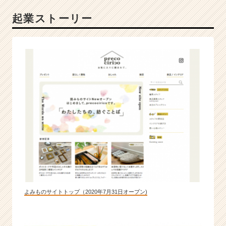
み
起業ストーリー
に、
さ
ら
な
る
挑
戦
へ
_
全
社
員
企
画
職！
|
ベ
よみものサイトトップ（2020年7月31日オープン)
ン
チ
ャ