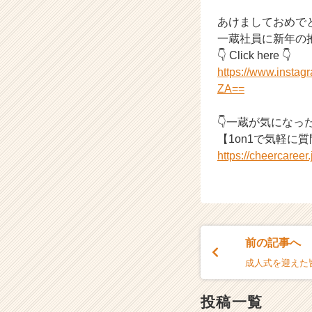
届
く
あけましておめでと
就
一蔵社員に新年の
活
👇 Click here 👇
サ
https://www.inst
イ
ZA==
ト
チ
ア
👇一蔵が気になっ
キ
【1on1で気軽に
ャ
https://cheercaree
リ
ア
（C
h
e
e
前の記事へ
r
成人式を迎えた
C
a
r
投稿一覧
e