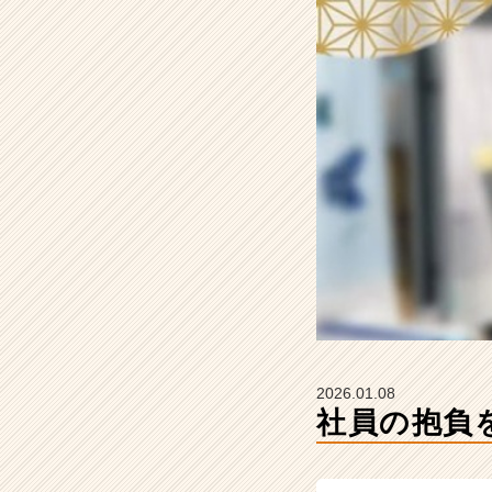
ム
ラ
イ
ン】
|
ベ
ン
チ
ャ
ー・
成
長
企
業
か
ら
ス
2026.01.08
カ
社員の抱負
ウ
ト
が