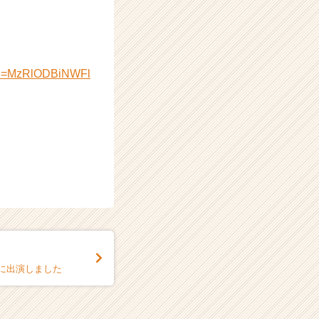
gsh=MzRlODBiNWFl
に出演しました