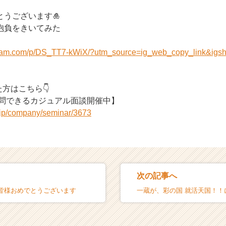
うございます🎍
抱負をきいてみた
agram.com/p/DS_TT7-kWiX/?utm_source=ig_web_copy_link&i
た方はこちら👇
質問できるカジュアル面談開催中】
r.jp/company/seminar/3673
次の記事へ
皆様おめでとうございます
一蔵が、彩の国 就活天国！！