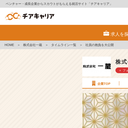
ベンチャー・成長企業からスカウトがもらえる就活サイト「チアキャリア」
社
員
求人を
の
抱
HOME
＞
株式会社一蔵
＞
タイムライン一覧
＞
社員の抱負を大公開
負
を
大
株式
公
＋ フ
開
【株
式
企業TOP
会
社
一
蔵
の
タ
イ