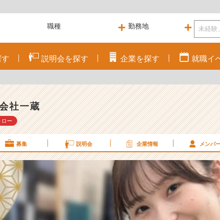
探す
説明会を
探す
企業を
探す
就職
イ
会社一蔵
ォロー
募集
説明会
企業情報
メンバ