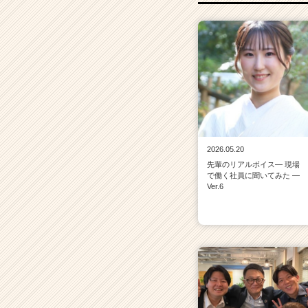
e
r）
2026.05.20
先輩のリアルボイス― 現場
で働く社員に聞いてみた ―
Ver.6