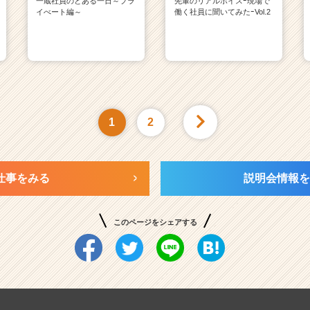
一蔵社員のとある一日～プラ
先輩のリアルボイスｰ現場で
イべート編～
働く社員に聞いてみたｰVol.2
1
2
仕事をみる
説明会情報を
このページをシェアする