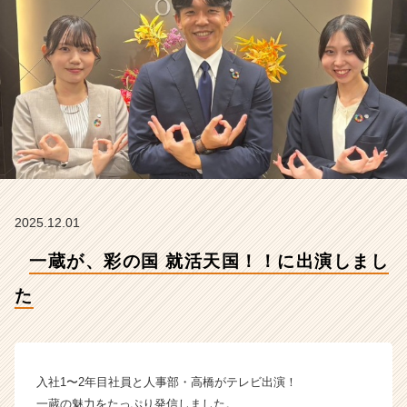
会
社
一
蔵
の
タ
イ
ム
ラ
イ
ン】
|
2025.12.01
ベ
ン
一蔵が、彩の国 就活天国！！に出演しまし
チ
ャ
た
ー・
成
長
企
入社1〜2年目社員と人事部・高橋がテレビ出演！
業
一蔵の魅力をたっぷり発信しました。
か