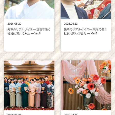
e
e
r
C
2026.05.20
2026.05.11
a
先輩のリアルボイス― 現場で働く
先輩のリアルボイス― 現場で働く
r
社員に聞いてみた ― Ver.6
社員に聞いてみた ― Ver.5
e
e
r）
2026.04.21
2026.04.15