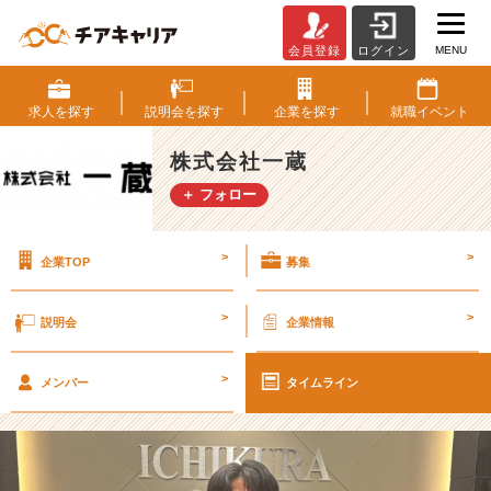
MENU
会員登録
ログイン
一
蔵
が、
求人を
探す
説明会を
探す
企業を
探す
就職
イベント
彩
の
株式会社一蔵
国
＋ フォロー
就
活
天
>
>
企業TOP
募集
国！！
に
出
>
>
説明会
企業情報
演
し
>
ま
メンバー
タイムライン
し
た
【株
式