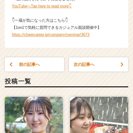
ら
YouTubeへTap here to read more👇
ス
カ
👇一蔵が気になった方はこちら👇
ウ
【1on1で気軽に質問できるカジュアル面談開催中】
ト
https://cheercareer.jp/company/seminar/3673
が
届
く
就
活
前の記事へ
次の記事へ
サ
イ
投稿一覧
ト
チ
ア
キ
ャ
リ
ア
（C
h