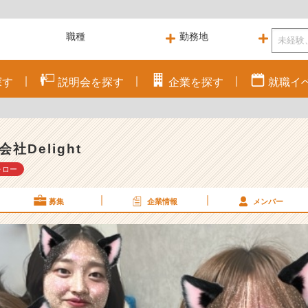
探す
説明会を
探す
企業を
探す
就職
イ
会社Delight
ォロー
募集
企業情報
メンバー