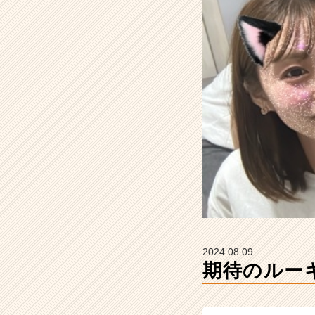
g
h
t
の
タ
イ
ム
ラ
イ
ン】
|
ベ
ン
チ
ャ
ー・
成
2024.08.09
長
期待のルー
企
業
か