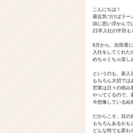
ら
ス
こんにちは！
カ
最近気づけばラー
ウ
頭に思い浮かんで
ト
21卒入社の平田も
が
届
8月から、自部署
く
就
入社をしてくれた
活
めちゃくちゃ楽し
サ
イ
というのも、新人
ト
もちろん大切では
チ
営業は日々の積み
ア
やってくるので、案
キ
ャ
今想像している結
リ
ア
だからこそ、目の
（C
もちろんあるかも
h
どんな時でも変わ
e