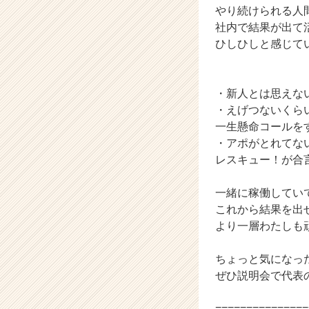
やり続けられる人
e
社内で結果が出て
r
C
ひしひしと感じて
a
r
e
・新人とは思えな
e
・えげつないくら
r）
一生懸命コールを
・アポがとれてな
レスキュー！が合
一緒に稼働してい
これから結果を出
より一層わたしも
ちょっと気になっ
ぜひ説明会で代表
===============