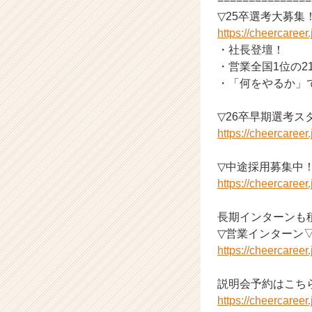
▽25卒選考大募集
https://cheercaree
・社長登壇！
・営業全国1位の2
・「何をやるか」
▽26卒早期選考ス
https://cheercaree
▽中途採用募集中
https://cheercaree
長期インターンも
▽営業インターン
https://cheercaree
説明会予約はこち
https://cheercaree