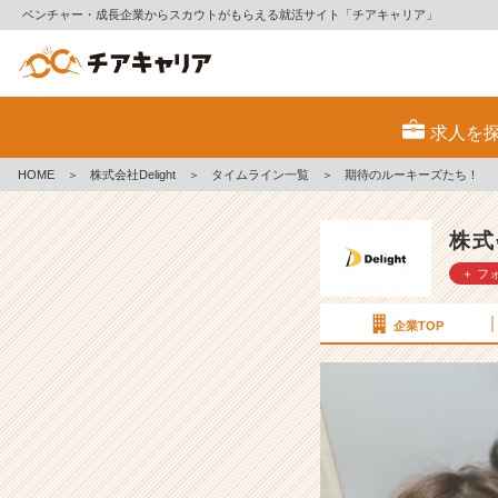
ベンチャー・成長企業からスカウトがもらえる就活サイト「チアキャリア」
期
待
求人を
の
ル
HOME
＞
株式会社Delight
＞
タイムライン一覧
＞
期待のルーキーズたち！
ー
キ
ー
株式
ズ
＋ フ
た
ち！
【株
企業TOP
式
会
社
D
e
l
i