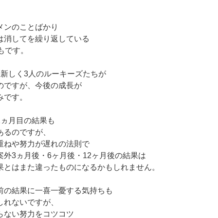
メンのことばかり
は消してを繰り返している
もです。
に新しく3人のルーキーズたちが
のですが、今後の成長が
みです。
1ヵ月目の結果も
あるのですが、
重ねや努力が遅れの法則で
外3ヵ月後・6ヶ月後・12ヶ月後の結果は
果とはまた違ったものになるかもしれません。
前の結果に一喜一憂する気持ちも
しれないですが、
らない努力をコツコツ