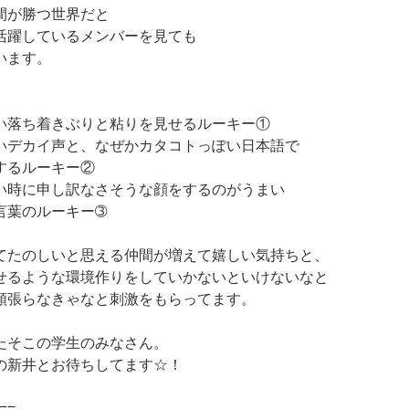
間が勝つ世界だと
活躍しているメンバーを見ても
います。
い落ち着きぶりと粘りを見せるルーキー①
いデカイ声と、なぜかカタコトっぽい日本語で
するルーキー②
い時に申し訳なさそうな顔をするのがうまい
言葉のルーキー➂
てたのしいと思える仲間が増えて嬉しい気持ちと、
せるような環境作りをしていかないといけないなと
頑張らなきゃなと刺激をもらってます。
たそこの学生のみなさん。
の新井とお待ちしてます☆！
==