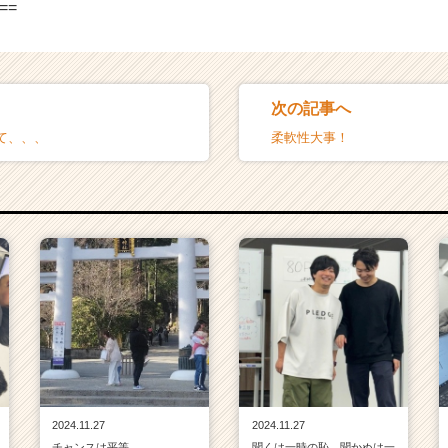
==
次の記事へ
て、、、
柔軟性大事！
2024.11.27
2024.11.27
チャンスは平等
聞くは一時の恥、聞かぬは一