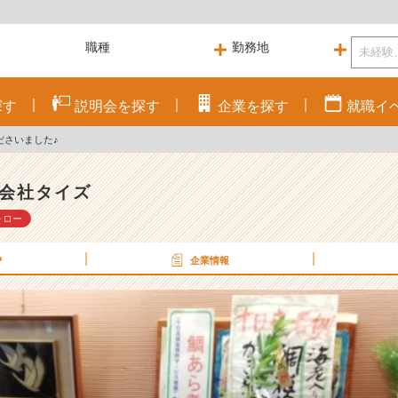
探す
説明会を
探す
企業を
探す
就職
イ
ださいました♪
会社タイズ
ォロー
P
企業情報