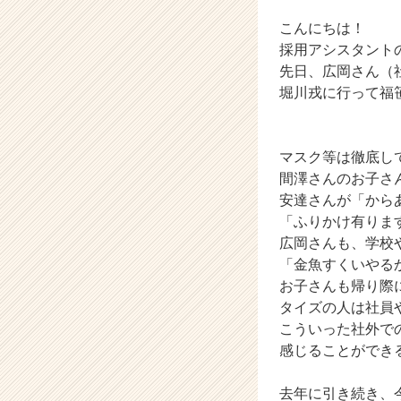
成
長
こんにちは！
企
採用アシスタントの
業
先日、広岡さん（
か
堀川戎に行って福
ら
ス
カ
ウ
マスク等は徹底し
ト
間澤さんのお子さ
が
安達さんが「から
届
「ふりかけ有りま
く
広岡さんも、学校
就
「金魚すくいやるか
活
お子さんも帰り際
サ
イ
タイズの人は社員
ト
こういった社外で
チ
感じることができる
ア
キ
去年に引き続き、
ャ