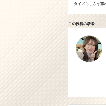
タイズらしさを忘
リ
ア
（C
h
この投稿の著者
e
e
r
C
a
r
e
e
r）