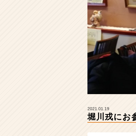
♪
【株
式
会
社
タ
イ
ズ
の
タ
イ
ム
ラ
イ
ン】
|
ベ
2021.01.19
ン
堀川戎にお
チ
ャ
ー・