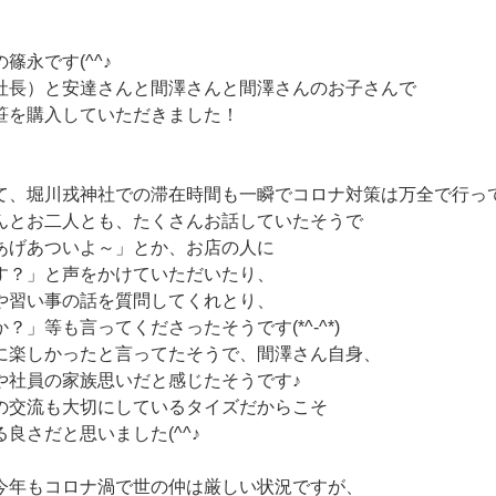
篠永です(^^♪
社長）と安達さんと間澤さんと間澤さんのお子さんで
笹を購入していただきました！
て、堀川戎神社での滞在時間も一瞬でコロナ対策は万全で行っ
んとお二人とも、たくさんお話していたそうで
あげあついよ～」とか、お店の人に
す？」と声をかけていただいたり、
や習い事の話を質問してくれとり、
？」等も言ってくださったそうです(*^-^*)
に楽しかったと言ってたそうで、間澤さん自身、
や社員の家族思いだと感じたそうです♪
の交流も大切にしているタイズだからこそ
良さだと思いました(^^♪
今年もコロナ渦で世の仲は厳しい状況ですが、