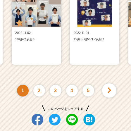
2022.11.02
2022.11.01
19期4Q表彰✨
19期下期MVTP表彰！
1
2
3
4
5
このページをシェアする