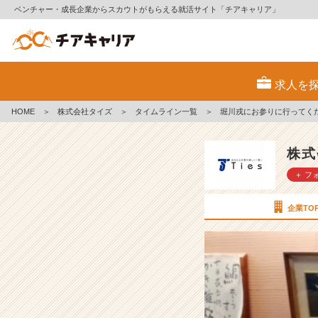
ベンチャー・成長企業からスカウトがもらえる就活サイト「チアキャリア」
堀
川
求人を
戎
に
HOME
＞
株式会社タイズ
＞
タイムライン一覧
＞
堀川戎にお参りに行ってく
お
参
り
株式
に
＋ フ
行
っ
て
企業TO
く
だ
さ
い
ま
し
た