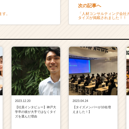
次の記事へ
ます。
「人材コンサルティング会社ガ
タイズが掲載されました！！
2023.12.20
2023.04.24
【社員インタビュー】神戸大
【タイズメンバーが10名増
学卒の彼が大手ではなくタイ
えました！】
ズを選んだ理由