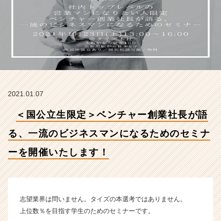
る、
一
流
の
ビ
ジ
ネ
ス
マ
2021.01.07
ン
に
＜国公立生限定＞ベンチャー創業社長が語
な
る
る、一流のビジネスマンになるためのセミナ
た
め
ーを開催いたします！
の
セ
ミ
ナ
志望業界は問いません。タイズの本選考ではありません。
ー
を
上位数％を目指す学生のためのセミナーです。
開