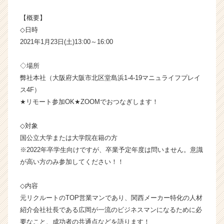
ベ
ン
【概要】
チ
◇日時
ャ
2021年1月23日(土)13:00～16:00
ー・
成
◇場所
長
弊社本社（大阪府大阪市北区堂島浜1-4-19マニュライフプレイ
企
ス4F）
業
か
★リモート参加OK★ZOOMでおつなぎします！
ら
ス
◇対象
カ
国公立大学または大学院在籍の方
ウ
※2022年卒学生向けですが、卒業予定年度は問いません。意識
ト
が高い方のみ参加してください！！
が
届
く
◇内容
就
元リクルートのTOP営業マンであり、関西メーカー特化の人材
活
紹介会社社長である広岡が一流のビジネスマンになるために必
サ
要なこと、成功者の共通点などを語ります！