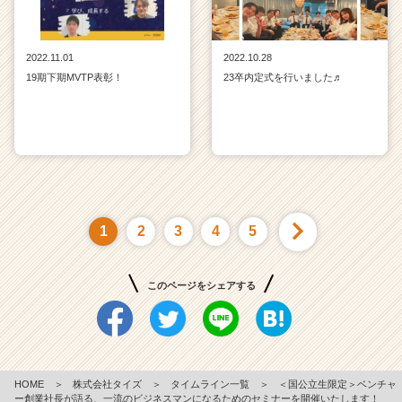
2022.11.01
2022.10.28
19期下期MVTP表彰！
23卒内定式を行いました♬
1
2
3
4
5
このページをシェアする
HOME
＞
株式会社タイズ
＞
タイムライン一覧
＞
＜国公立生限定＞ベンチャ
ー創業社長が語る、一流のビジネスマンになるためのセミナーを開催いたします！