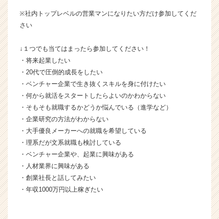
催
※社内トップレベルの営業マンになりたい方だけ参加してくだ
い
さい
た
し
↓１つでも当てはまったら参加してください！
ま
・将来起業したい
す！
【株
・20代で圧倒的成長をしたい
式
・ベンチャー企業で生き抜くスキルを身に付けたい
会
・何から就活をスタートしたらよいのかわからない
社
・そもそも就職するかどうか悩んでいる（進学など）
タ
・企業研究の方法がわからない
イ
・大手優良メーカーへの就職を希望している
ズ
・理系だが文系就職も検討している
の
タ
・ベンチャー企業や、起業に興味がある
イ
・人材業界に興味がある
ム
・創業社長と話してみたい
ラ
・年収1000万円以上稼ぎたい
イ
ン】
|