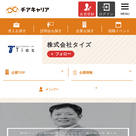
MENU
会員登録
ログイン
＜
国
公
求人を
探す
説明会を
探す
企業を
探す
就職
イベント
立
生
株式会社タイズ
限
＋ フォロー
定
＞
ベ
>
>
企業TOP
企業情報
ン
チ
ャ
>
メンバー
ー
創
業
社
長
が
語