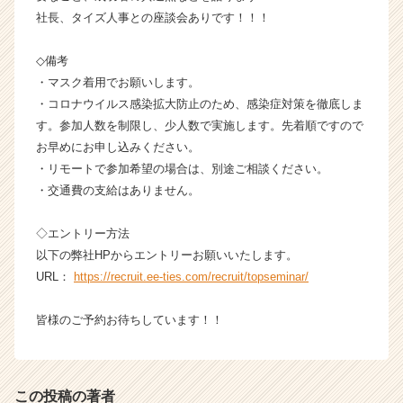
イ
社長、タイズ人事との座談会ありです！！！
ト
チ
◇備考
ア
キ
・マスク着用でお願いします。
ャ
・コロナウイルス感染拡大防止のため、感染症対策を徹底しま
リ
す。参加人数を制限し、少人数で実施します。先着順ですので
ア
お早めにお申し込みください。
（C
・リモートで参加希望の場合は、別途ご相談ください。
h
・交通費の支給はありません。
e
e
r
◇エントリー方法
C
以下の弊社HPからエントリーお願いいたします。
a
URL：
https://recruit.ee-ties.com/recruit/topseminar/
r
e
皆様のご予約お待ちしています！！
e
r）
この投稿の著者