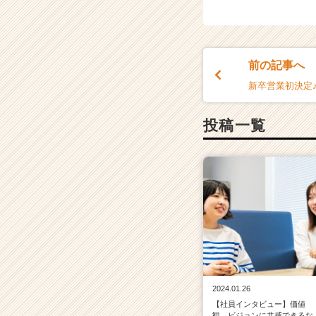
r
C
a
r
前の記事へ
e
新卒営業初決定
e
r）
投稿一覧
2024.01.26
【社員インタビュー】価値
観、ビジョンに共感できるな