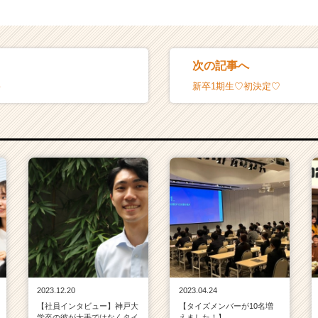
次の記事へ
♪
新卒1期生♡初決定♡
2023.12.20
2023.04.24
【社員インタビュー】神戸大
【タイズメンバーが10名増
学卒の彼が大手ではなくタイ
えました！】