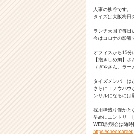
ス
カ
人事の柳谷です。
ウ
タイズは大阪梅田
ト
が
ランチ天国で毎日
届
今はコロナの影響
く
就
活
オフィスから15
サ
【抱きしめ鯛】さ
イ
（ぎやさん、ラー
ト
チ
タイズメンバーは
ア
さらに！ノウハウ
キ
ンサルになるには
ャ
リ
ア
採用枠残り僅かと
（C
早めにエントリーし
h
WEB説明会は随
e
https://cheercaree
e