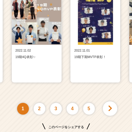
2022.11.02
2022.11.01
19期4Q表彰✨
19期下期MVTP表彰！
1
2
3
4
5
このページをシェアする