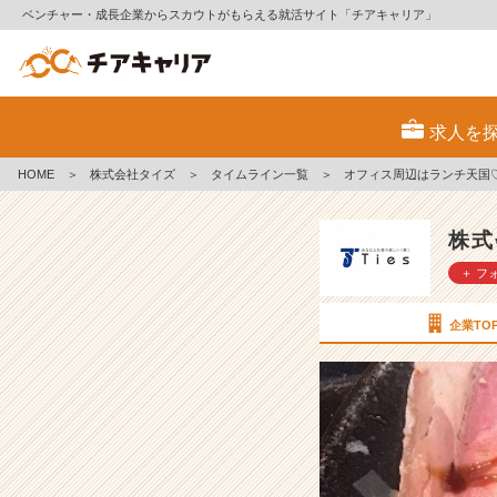
ベンチャー・成長企業からスカウトがもらえる就活サイト「チアキャリア」
オ
フ
求人を
ィ
ス
HOME
＞
株式会社タイズ
＞
タイムライン一覧
＞
オフィス周辺はランチ天国
周
辺
は
株式
ラ
＋ フ
ン
チ
天
企業TO
国
♡
【株
式
会
社
タ