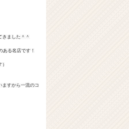
てきました＾＾
のある名店です！
す）
いますから一流のコ