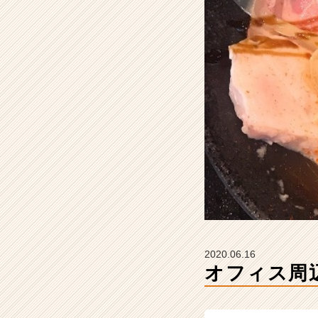
イ
ズ
の
タ
イ
ム
ラ
イ
ン】
|
ベ
ン
チ
ャ
ー・
成
長
2020.06.16
企
オフィス周
業
か
ら