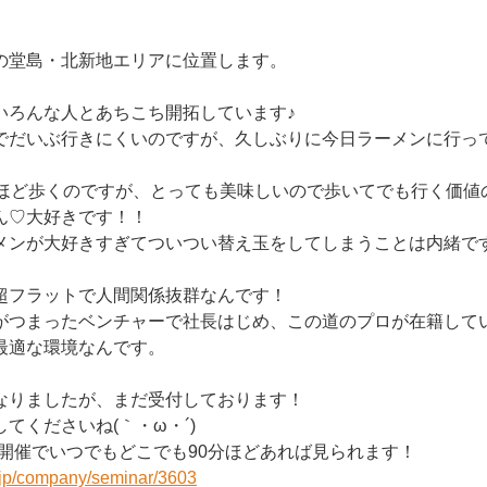
の堂島・北新地エリアに位置します。
いろんな人とあちこち開拓しています♪
でだいぶ行きにくいのですが、久しぶりに今日ラーメンに行っ
分ほど歩くのですが、とっても美味しいので歩いてでも行く価値
ん♡大好きです！！
メンが大好きすぎてついつい替え玉をしてしまうことは内緒で
超フラットで人間関係抜群なんです！
がつまったベンチャーで社長はじめ、この道のプロが在籍して
最適な環境なんです。
なりましたが、まだ受付しております！
てくださいね(｀・ω・´)
時開催でいつでもどこでも90分ほどあれば見られます！
r.jp/company/seminar/3603