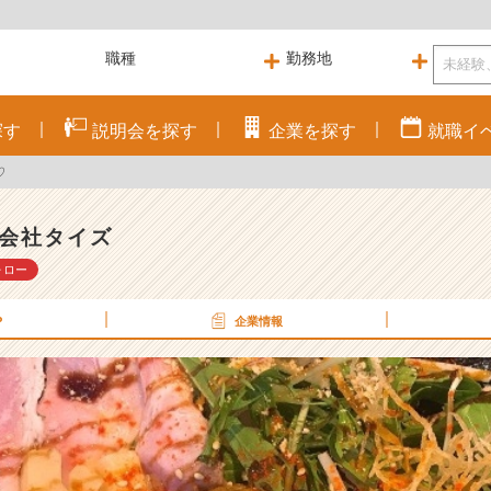
探す
説明会を
探す
企業を
探す
就職
イ
♡
会社タイズ
ォロー
P
企業情報