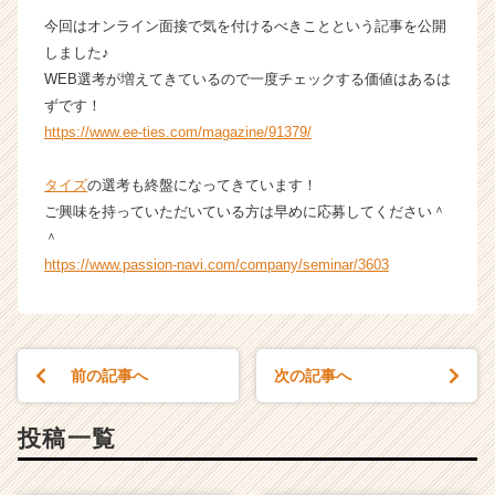
か
今回はオンライン面接で気を付けるべきことという記事を公開
ら
しました♪
ス
WEB選考が増えてきているので一度チェックする価値はあるは
カ
ずです！
ウ
https://www.ee-ties.com/magazine/91379/
ト
が
届
タイズ
の選考も終盤になってきています！
く
ご興味を持っていただいている方は早めに応募してください＾
就
＾
活
https://www.passion-navi.com/company/seminar/3603
サ
イ
ト
チ
ア
前の記事へ
次の記事へ
キ
ャ
投稿一覧
リ
ア
（C