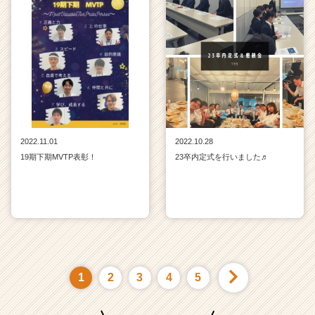
2022.11.01
2022.10.28
19期下期MVTP表彰！
23卒内定式を行いました♬
1
2
3
4
5