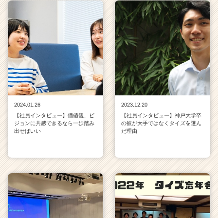
h
e
e
r
C
a
r
e
e
r）
2024.01.26
2023.12.20
【社員インタビュー】価値観、ビ
【社員インタビュー】神戸大学卒
ジョンに共感できるなら一歩踏み
の彼が大手ではなくタイズを選ん
出せばいい
だ理由