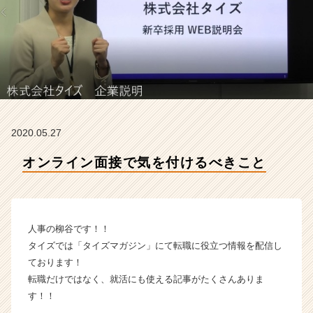
会
社
タ
イ
ズ
の
タ
イ
ム
2020.05.27
ラ
イ
オンライン面接で気を付けるべきこと
ン】
|
ベ
ン
チ
人事の柳谷です！！
ャ
タイズでは「タイズマガジン」にて転職に役立つ情報を配信し
ー・
ております！
成
転職だけではなく、就活にも使える記事がたくさんありま
長
す！！
企
業