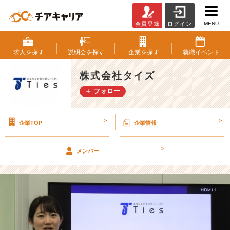
MENU
会員登録
ログイン
オ
ン
ラ
求人を
探す
説明会を
探す
企業を
探す
就職
イベント
イ
ン
株式会社タイズ
面
＋ フォロー
接
で
気
>
>
企業TOP
企業情報
を
付
け
>
メンバー
る
べ
き
こ
と
【株
式