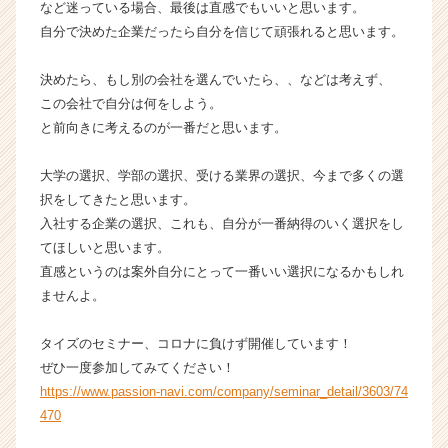
など迷っている場合、最後は直感でもいいと思います。
r
自分で決めた企業だったら自分を信じて頑張れると思います。
e
e
r）
決めたら、もし別の会社を選んでいたら、、などは考えず、
この会社で自分は何をしよう。
と前向きに考えるのが一番だと思います。
大学の選択、学部の選択、受ける業界の選択、今まで多くの選
択をしてきたと思います。
入社する企業の選択、これも、自分が一番納得のいく選択をし
てほしいと思います。
直感というのは案外自分にとって一番いい選択になるかもしれ
ませんよ。
タイズのセミナー、コロナに負けず開催しています！
ぜひ一度参加してみてください！
https://www.passion-navi.com/company/seminar_detail/3603/74
470