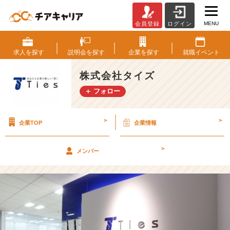
MENU
会員登録
ログイン
自
分
が
求人を
探す
説明会を
探す
企業を
探す
就職
イベント
納
得
株式会社タイズ
の
＋ フォロー
い
く
選
>
>
企業TOP
企業情報
択
を！
【株
>
メンバー
式
会
社
タ
イ
ズ
の