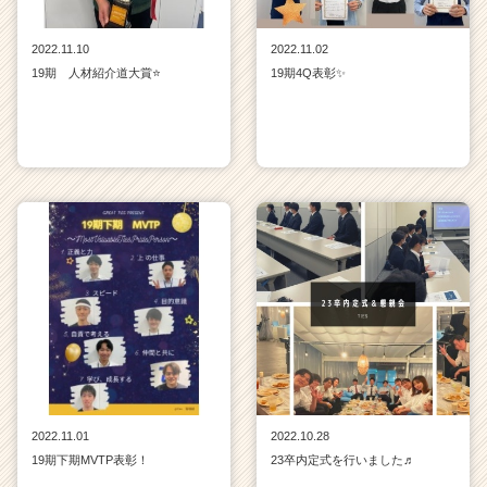
2022.11.10
2022.11.02
19期 人材紹介道大賞⭐
19期4Q表彰✨
2022.11.01
2022.10.28
19期下期MVTP表彰！
23卒内定式を行いました♬