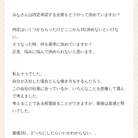
が
届
みなさんは内定承諾する企業をどうやって決めていますか？
く
就
内定はいくつかもらったけどここから1社決めないといけな
活
い。
サ
そうなった時、何を基準に決めていますか？
イ
ト
正直、悩みに悩んで決められないと思います。
チ
ア
キ
私もそうでした。
ャ
自分が入社した場合どんな働き方をするんだろう、
リ
この会社の社風に合っているか、いろんなことを想像して選ん
ア
で考えました。
（C
h
考えることである程度絞ることができますが、最後は直感と勢
e
いでした。
e
r
C
最後2社、どっちにしたらいいかわからない、、
a