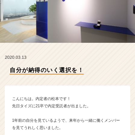
タ
イ
ム
ラ
イ
ン】
|
ベ
ン
2020.03.13
チ
ャ
自分が納得のいく選択を！
ー・
成
長
企
業
こんにちは。内定者の松本です！
か
先日タイズに21卒で内定受託者が出ました。
ら
ス
1年前の自分を見ているようで、来年から一緒に働くメンバー
カ
を見てうれしく思いました。
ウ
ト