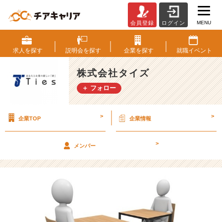
MENU
会員登録
ログイン
倍
率
1
求人を
探す
説明会を
探す
企業を
探す
就職
イベント
0
0
株式会社タイズ
倍
＋ フォロー
以
上
の
>
>
企業TOP
企業情報
イ
ン
タ
>
メンバー
ー
ン
を
勝
ち
抜
い