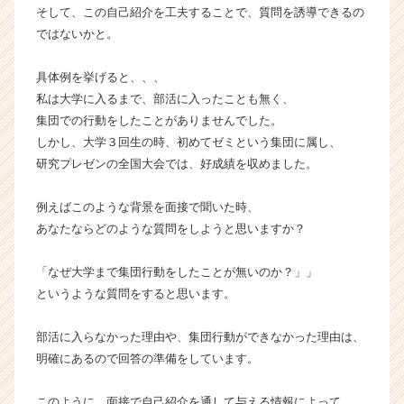
そして、この自己紹介を工夫することで、質問を誘導できるの
ラ
ではないかと。
イ
ン】
|
具体例を挙げると、、、
ベ
私は大学に入るまで、部活に入ったことも無く、
ン
集団での行動をしたことがありませんでした。
チ
しかし、大学３回生の時、初めてゼミという集団に属し、
ャ
研究プレゼンの全国大会では、好成績を収めました。
ー・
成
長
例えばこのような背景を面接で聞いた時、
企
あなたならどのような質問をしようと思いますか？
業
か
「なぜ大学まで集団行動をしたことが無いのか？」」
ら
というような質問をすると思います。
ス
カ
部活に入らなかった理由や、集団行動ができなかった理由は、
ウ
ト
明確にあるので回答の準備をしています。
が
届
このように、面接で自己紹介を通して与える情報によって、