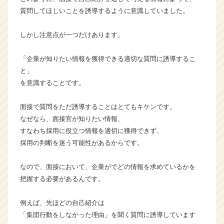
く
質問してほしいことを誘導するように意識していました。
就
活
しかし注意点が一つだけあります。
サ
イ
ト
「企業が知りたい情報を獲得できる適切な質問に誘導するこ
チ
と」
ア
を意識することです。
キ
ャ
面接で質問をただ誘導することはとてもキケンです。
リ
なぜなら、面接官が知りたい情報、
ア
すなわち採用に役立つ情報を適切に獲得できず、
（C
h
採用の判断を迷う可能性があるからです。
e
e
なので、面接において、企業がでどの情報を求めているかを
r
把握する必要があるんです。
C
a
例えば、先ほどの自己紹介は
r
「集団行動をしなかった理由」を聞く質問に誘導しています
e