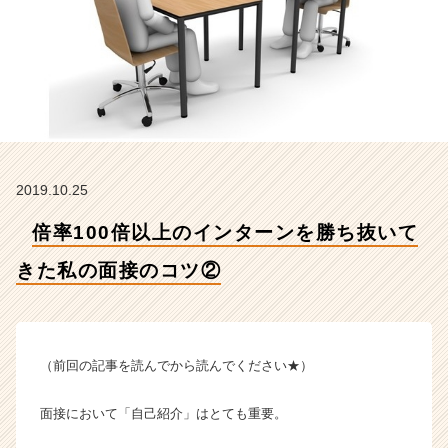
て
き
た
私
の
面
接
の
コ
2019.10.25
ツ
②
倍率100倍以上のインターンを勝ち抜いて
【株
式
きた私の面接のコツ②
会
社
タ
イ
ズ
（前回の記事を読んでから読んでください★）
の
タ
面接において「自己紹介」はとても重要。
イ
ム