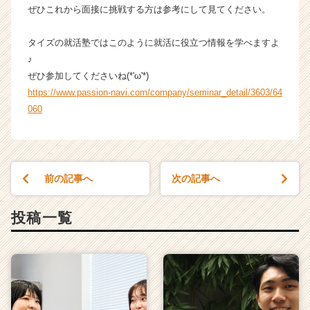
ぜひこれから面接に挑戦する方は参考にして見てください。
タイズの就活塾ではこのように就活に役立つ情報を学べますよ
♪
ぜひ参加してくださいね(*'ω'*)
https://www.passion-navi.com/company/seminar_detail/3603/64
060
前の記事へ
次の記事へ
投稿一覧