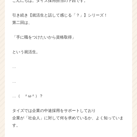
こんにちは。タイズ採用担当の下西です。
カ
ウ
引き続き【就活生と話して感じる「？」】シリーズ！
ト
第二回は、
が
届
「手に職をつけたいから資格取得」
く
就
活
という就活生。
サ
イ
…
ト
チ
…
ア
キ
ャ
…（ ＾ω＾）？
リ
ア
タイズでは企業の中途採用をサポートしており
（C
企業が「社会人」に対して何を求めているか、よく知っていま
h
す。
e
e