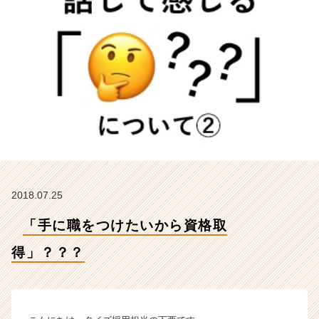
イ
ズ
の
タ
イ
ム
ラ
イ
ン】
|
ベ
ン
チ
2018.07.25
ャ
ー・
「手に職をつけたいから資格取
成
長
得」？？？
企
業
か
ら
ス