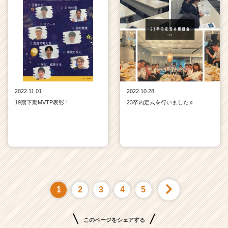
2022.11.01
2022.10.28
19期下期MVTP表彰！
23卒内定式を行いました♬
1
2
3
4
5
このページをシェアする