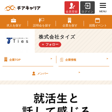
MENU
会員登録
ログイン
「手
に
職
求人を
探す
説明会を
探す
企業を
探す
就職
イベント
を
つ
株式会社タイズ
け
＋ フォロー
た
い
か
>
>
企業TOP
企業情報
ら
資
格
>
メンバー
取
得」？？？
【株
式
会
社
タ