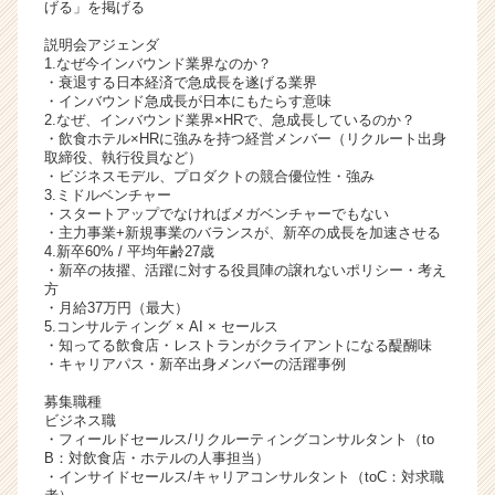
げる」を掲げる
ャ
リ
説明会アジェンダ
1.なぜ今インバウンド業界なのか？
ア
・衰退する日本経済で急成長を遂げる業界
（C
・インバウンド急成長が日本にもたらす意味
h
2.なぜ、インバウンド業界×HRで、急成長しているのか？
e
・飲食ホテル×HRに強みを持つ経営メンバー（リクルート出身
取締役、執行役員など）
e
・ビジネスモデル、プロダクトの競合優位性・強み
r
3.ミドルベンチャー
C
・スタートアップでなければメガベンチャーでもない
a
・主力事業+新規事業のバランスが、新卒の成長を加速させる
4.新卒60% / 平均年齢27歳
r
・新卒の抜擢、活躍に対する役員陣の譲れないポリシー・考え
e
方
e
・月給37万円（最大）
r）
5.コンサルティング × AI × セールス
・知ってる飲食店・レストランがクライアントになる醍醐味
・キャリアパス・新卒出身メンバーの活躍事例
募集職種
ビジネス職
・フィールドセールス/リクルーティングコンサルタント（to
B：対飲食店・ホテルの人事担当）
・インサイドセールス/キャリアコンサルタント（toC：対求職