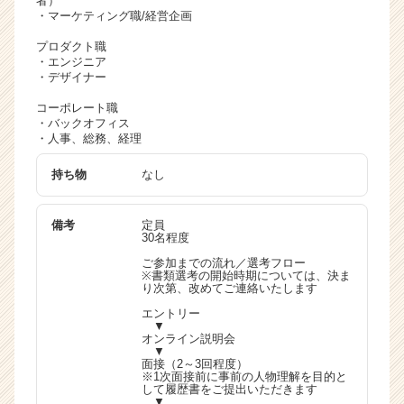
者）
・マーケティング職/経営企画
プロダクト職
・エンジニア
・デザイナー
コーポレート職
・バックオフィス
・人事、総務、経理
持ち物
なし
備考
定員
30名程度
ご参加までの流れ／選考フロー
※書類選考の開始時期については、決ま
り次第、改めてご連絡いたします
エントリー
▼
オンライン説明会
▼
面接（2～3回程度）
※1次面接前に事前の人物理解を目的と
して履歴書をご提出いただきます
▼