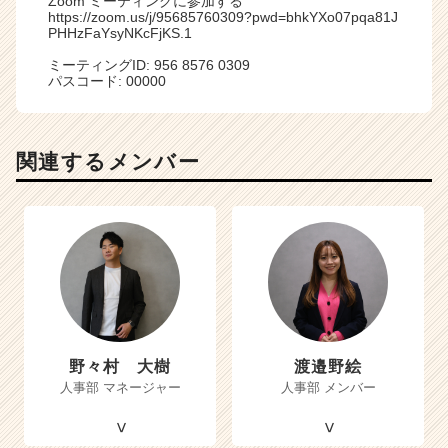
Zoom ミーティングに参加する
https://zoom.us/j/95685760309?pwd=bhkYXo07pqa81J
PHHzFaYsyNKcFjKS.1
ミーティングID: 956 8576 0309
パスコード: 00000
関連するメンバー
野々村 大樹
渡邉野絵
人事部 マネージャー
人事部 メンバー