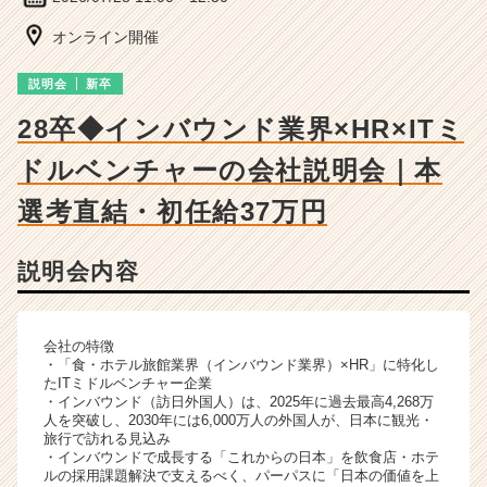
ー・
成
オンライン開催
長
企
説明会
新卒
業
か
28卒◆インバウンド業界×HR×ITミ
ら
ドルベンチャーの会社説明会｜本
ス
カ
選考直結・初任給37万円
ウ
ト
が
説明会内容
届
く
就
会社の特徴
活
・「食・ホテル旅館業界（インバウンド業界）×HR」に特化し
サ
たITミドルベンチャー企業
イ
・インバウンド（訪日外国人）は、2025年に過去最高4,268万
ト
人を突破し、2030年には6,000万人の外国人が、日本に観光・
旅行で訪れる見込み
チ
・インバウンドで成長する「これからの日本」を飲食店・ホテ
ア
ルの採用課題解決で支えるべく、パーパスに「日本の価値を上
キ