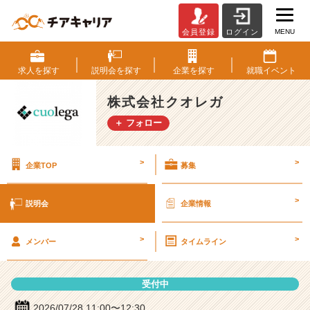
MENU
会員登録
ログイン
株
式
会
求人を
探す
説明会を
探す
企業を
探す
就職
イベント
社
ク
株式会社クオレガ
オ
＋ フォロー
レ
ガ
の
>
>
企業TOP
募集
説
明
会
>
説明会
企業情報
詳
細
>
>
|
メンバー
タイムライン
ベ
ン
受付中
チ
ャ
2026/07/28 11:00〜12:30