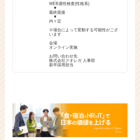
WEB適性検査(性格系)
▼
最終面接
▼
内々定
※場合によって変動する可能性がござ
います
会場
オンライン実施
お問い合わせ先
株式会社クオレガ 人事部
新卒採用担当