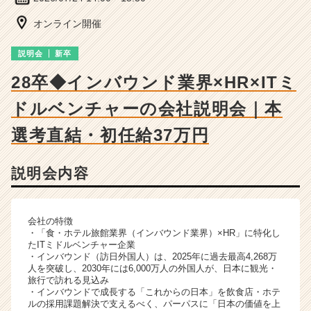
ー・
成
オンライン開催
長
企
説明会
新卒
業
か
28卒◆インバウンド業界×HR×ITミ
ら
ドルベンチャーの会社説明会｜本
ス
カ
選考直結・初任給37万円
ウ
ト
が
説明会内容
届
く
就
会社の特徴
活
・「食・ホテル旅館業界（インバウンド業界）×HR」に特化し
サ
たITミドルベンチャー企業
イ
・インバウンド（訪日外国人）は、2025年に過去最高4,268万
ト
人を突破し、2030年には6,000万人の外国人が、日本に観光・
旅行で訪れる見込み
チ
・インバウンドで成長する「これからの日本」を飲食店・ホテ
ア
ルの採用課題解決で支えるべく、パーパスに「日本の価値を上
キ