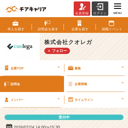
MENU
会員登録
ログイン
株
式
会
求人を
探す
説明会を
探す
企業を
探す
就職
イベント
社
ク
株式会社クオレガ
オ
＋ フォロー
レ
ガ
の
>
>
企業TOP
募集
説
明
会
>
説明会
企業情報
詳
細
>
>
|
メンバー
タイムライン
ベ
ン
受付中
チ
ャ
2026/07/24 14:00〜15:30