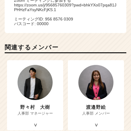
Zoom ミーティングに参加する
https://zoom.us/j/95685760309?pwd=bhkYXo07pqa81J
PHHzFaYsyNKcFjKS.1
ミーティングID: 956 8576 0309
パスコード: 00000
関連するメンバー
野々村 大樹
渡邉野絵
人事部 マネージャー
人事部 メンバー