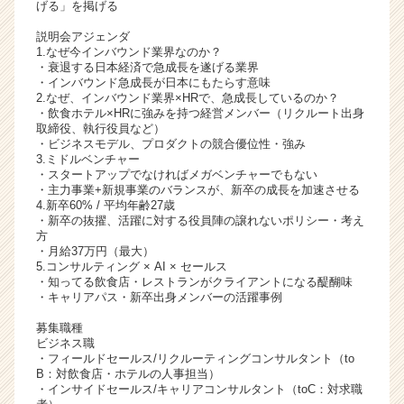
げる」を掲げる
ャ
リ
説明会アジェンダ
1.なぜ今インバウンド業界なのか？
ア
・衰退する日本経済で急成長を遂げる業界
（C
・インバウンド急成長が日本にもたらす意味
h
2.なぜ、インバウンド業界×HRで、急成長しているのか？
e
・飲食ホテル×HRに強みを持つ経営メンバー（リクルート出身
取締役、執行役員など）
e
・ビジネスモデル、プロダクトの競合優位性・強み
r
3.ミドルベンチャー
C
・スタートアップでなければメガベンチャーでもない
a
・主力事業+新規事業のバランスが、新卒の成長を加速させる
4.新卒60% / 平均年齢27歳
r
・新卒の抜擢、活躍に対する役員陣の譲れないポリシー・考え
e
方
e
・月給37万円（最大）
r）
5.コンサルティング × AI × セールス
・知ってる飲食店・レストランがクライアントになる醍醐味
・キャリアパス・新卒出身メンバーの活躍事例
募集職種
ビジネス職
・フィールドセールス/リクルーティングコンサルタント（to
B：対飲食店・ホテルの人事担当）
・インサイドセールス/キャリアコンサルタント（toC：対求職