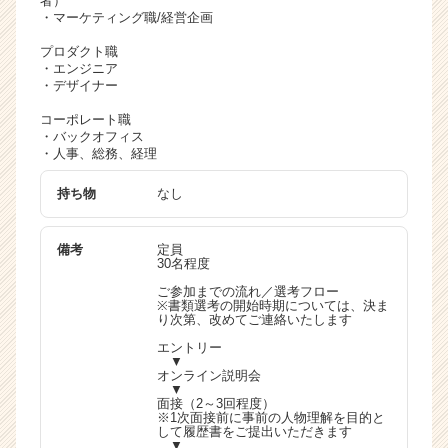
者）
・マーケティング職/経営企画
プロダクト職
・エンジニア
・デザイナー
コーポレート職
・バックオフィス
・人事、総務、経理
持ち物
なし
備考
定員
30名程度
ご参加までの流れ／選考フロー
※書類選考の開始時期については、決ま
り次第、改めてご連絡いたします
エントリー
▼
オンライン説明会
▼
面接（2～3回程度）
※1次面接前に事前の人物理解を目的と
して履歴書をご提出いただきます
▼