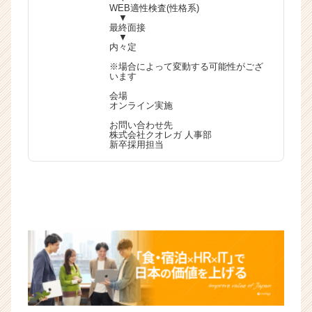
WEB適性検査(性格系)
▼
最終面接
▼
内々定
※場合によって変動する可能性がござ
います
会場
オンライン実施
お問い合わせ先
株式会社クオレガ 人事部
新卒採用担当