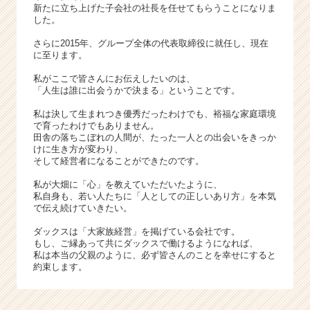
ャ
新たに立ち上げた子会社の社長を任せてもらうことになりま
リ
した。
ア
さらに2015年、グループ全体の代表取締役に就任し、現在
（C
に至ります。
h
e
私がここで皆さんにお伝えしたいのは、
e
「人生は誰に出会うかで決まる」ということです。
r
私は決して生まれつき優秀だったわけでも、裕福な家庭環境
C
で育ったわけでもありません。
a
田舎の落ちこぼれの人間が、たった一人との出会いをきっか
r
けに生き方が変わり、
そして経営者になることができたのです。
e
e
私が大畑に「心」を教えていただいたように、
r）
私自身も、若い人たちに「人としての正しいあり方」を本気
で伝え続けていきたい。
ダックスは「大家族経営」を掲げている会社です。
もし、ご縁あって共にダックスで働けるようになれば、
私は本当の父親のように、必ず皆さんのことを幸せにすると
約束します。