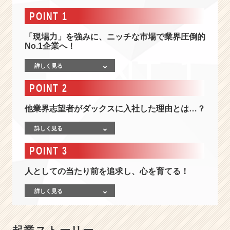
情
報
POINT 1
-
ニ
「現場力」を強みに、ニッチな市場で業界圧倒的
ッ
No.1企業へ！
チ
詳しく見る
な
市
POINT 2
場
で
他業界志望者がダックスに入社した理由とは…？
存
在
詳しく見る
感
を
POINT 3
示
す
人としての当たり前を追求し、心を育てる！
「人
間
詳しく見る
力」
「現
場
力」