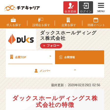
MENU
会員登録
ログイン
ダ
ッ
ク
求人を
探す
説明会を
探す
企業を
探す
就職
イベント
ス
ダックスホールディング
ホ
ス株式会社
ー
ル
＋ フォロー
デ
ィ
>
企業TOP
企業情報
ン
グ
ス
>
メンバー
株
式
最終更新： 2020年02月29日 02:56
会
社
の
ダックスホールディングス株
会
式会社の特徴
社