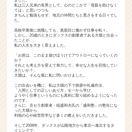
ました。
成
私は三人兄弟の長男として、心のどこかで「母親を助けなく
長
ては」と思いつつも、
きちんと勉強もせず、地元の仲間たちと悪さをする日々でし
企
た。
業
か
高校卒業後に就職しても、真面目に働かず仕事を転々。
ら
しかし、20歳のときにダックスの創業者である大畑と出会っ
たことが、
ス
私の人生を大きく変えました。
カ
ウ
「お前は、このまま遊びほうけてアウトローになっていくの
ト
か？
が
それとも考え方を変えて努力して、幸せな人生を目指してい
きたいか？」
届
大畑は、そんな風に私に問いかけました。
く
就
この出会いを機に、私は大畑の下で挨拶や礼儀作法、
活
「人間としての正しいあり方」を一から学び、
ようやく仕事というものにも真剣に取り組めるようになった
サ
のです。
イ
さらに、京セラ創業者・稲盛和夫氏の「盛和塾」の塾生にな
ト
った大畑から、
チ
利他の心や経営哲学など多くの教えをいただきました。
ア
そして2008年、ダックスが山陰地方から東京へ進出するタ
キ
イミングで、