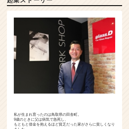
起業ストーリー
を
強
み
に、
業
界
圧
倒
的
N
o.
1
企
業
へ！
|
ベ
ン
チ
私が生まれ育ったのは鳥取県の田舎町。
9歳のときに父は病気で急死し、
ャ
もともと借金を抱えるほど貧乏だった家がさらに貧しくなり
ー・