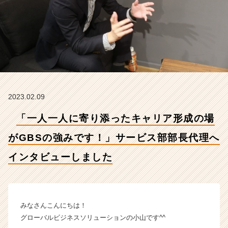
G
B
S
の
強
み
で
す！」
サ
2023.02.09
ー
ビ
「一人一人に寄り添ったキャリア形成の場
ス
部
がGBSの強みです！」サービス部部長代理へ
部
長
インタビューしました
代
理
へ
イ
みなさんこんにちは！
ン
タ
グローバルビジネスソリューションの小山です^^
ビ