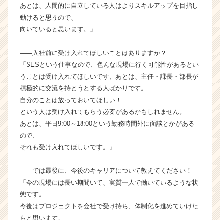
あとは、人間的に自立している人はよりスキルアップを目指し
ン
株
動けると思うので、
式
向いていると思います。」
会
社
――入社前に受け入れてほしいことはありますか？
の
「SESという仕事なので、色んな現場に行く可能性があるとい
タ
うことは受け入れてほしいです。あとは、主任・課長・部長が
イ
積極的に交流を持とうとする人ばかりです。
ム
ラ
自分のことは放っておいてほしい！
イ
という人は受け入れてもらう必要があるかもしれません。
ン】
あとは、平日9:00～18:00という勤務時間外に面談とかがある
|
ので、
ベ
それも受け入れてほしいです。」
ン
チ
――では最後に、今後のキャリアについて教えてください！
ャ
ー・
「今の現場には長い期間いて、実質一人で働いているような状
成
態です。
長
今後はプロジェクトを会社で受け持ち、体制化を進めていけた
企
らと思います。