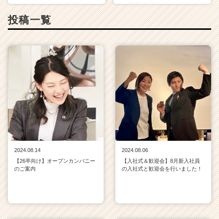
h
投稿一覧
e
e
r
C
a
r
e
e
r）
2024.08.14
2024.08.06
【26卒向け】オープンカンパニー
【入社式＆歓迎会】8月新入社員
のご案内
の入社式と歓迎会を行いました！