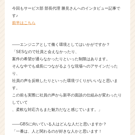
ュ
今回もサービス部 部長代理 勝見さんへのインタビュー記事で
ー
す♪
し
前半はこちら
ま
し
た
【グ
――エンジニアとして働く環境としてはいかがですか？
ロ
「SESなので社員と会えなかったり、
ー
案件の希望が通らなかったりといった制限はあります。
バ
そんな中でも成長につながるような現場へのアサインだった
ル
り、
ビ
社員の声を反映したりといった環境づくりがいいなと思いま
ジ
す。
ネ
ス
この前も実際に社員の声から新卒の面談の仕組みが変わったり
ソ
していて
リ
、柔軟な対応力もまた魅力だなと感じています。」
ュ
ー
――GBSに向いている人はどんな人だと思いますか？
シ
「一番は、人と関わるのが好きな人かと思います！
ョ