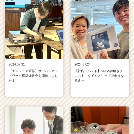
2024.07.31
2024.07.24
【エンジニア研修】サーバ・ネッ
【社内イベント】SDGs謎解きク
トワーク構築体験会を開催しまし
エスト～タイムスリップで未来を
た！
救え～