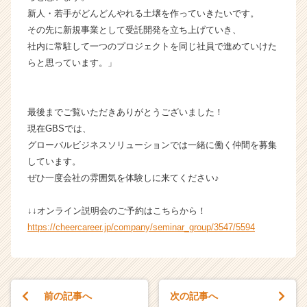
業
新人・若手がどんどんやれる土壌を作っていきたいです。
か
その先に新規事業として受託開発を立ち上げていき、
ら
社内に常駐して一つのプロジェクトを同じ社員で進めていけた
ス
カ
らと思っています。」
ウ
ト
が
最後までご覧いただきありがとうございました！
届
現在GBSでは、
く
グローバルビジネスソリューションでは一緒に働く仲間を募集
就
しています。
活
サ
ぜひ一度会社の雰囲気を体験しに来てください♪
イ
ト
↓↓オンライン説明会のご予約はこちらから！
チ
https://cheercareer.jp/company/seminar_group/3547/5594
ア
キ
ャ
リ
ア
前の記事へ
次の記事へ
（C