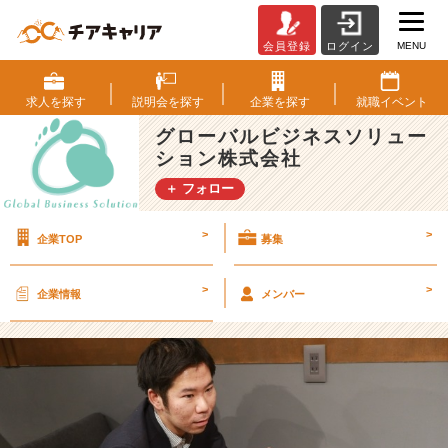
MENU
会員登録
ログイン
「一
人
一
求人を
探す
説明会を
探す
企業を
探す
就職
イベント
人
グローバルビジネスソリュー
に
ション株式会社
寄
り
＋ フォロー
添
っ
>
>
企業TOP
募集
た
キ
ャ
>
>
企業情報
メンバー
リ
ア
形
成
の
場
が