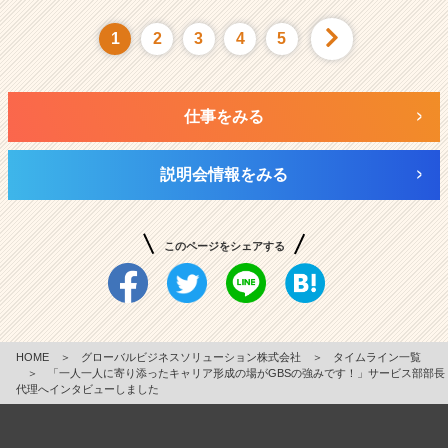
1
2
3
4
5
仕事をみる
説明会情報をみる
このページをシェアする
HOME
＞
グローバルビジネスソリューション株式会社
＞
タイムライン一覧
＞
「一人一人に寄り添ったキャリア形成の場がGBSの強みです！」サービス部部長
代理へインタビューしました