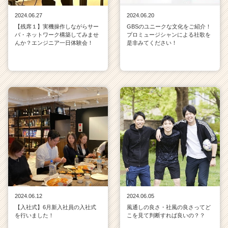
2024.06.27
2024.06.20
【残席１】実機操作しながらサー
GBSのユニークな文化をご紹介！
バ・ネットワーク構築してみませ
プロミュージシャンによる社歌を
んか？エンジニア一日体験会！
是非みてください！
2024.06.12
2024.06.05
【入社式】6月新入社員の入社式
風通しの良さ・社風の良さってど
を行いました！
こを見て判断すれば良いの？？