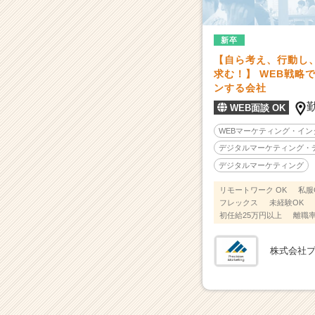
採
用/
求
新卒
人
【自ら考え、行動し
一
求む！】 WEB戦略
覧
ンする会社
-
WEB面談 OK
デ
ー
WEBマーケティング・イ
タ
デジタルマーケティング・
分
デジタルマーケティング
析
×
リモートワーク OK
私服
ク
フレックス
未経験OK
リ
初任給25万円以上
離職率
エ
イ
株式会社
テ
ィ
ブ
で