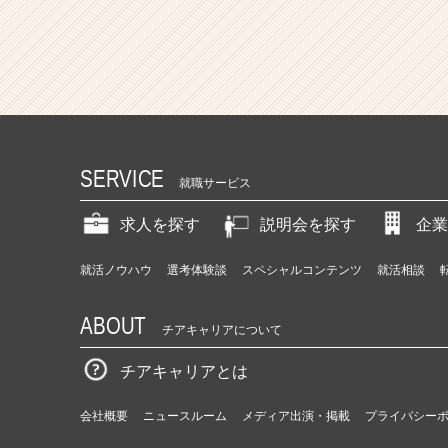
最
強
の
マ
ー
ケ
タ
ー
へ！
SERVICE
就職サービス
国
内
求人を探す
説明会を探す
企業
上
位
就活ノウハウ
選考体験談
スペシャルコンテンツ
就活相談
広
告
代
ABOUT
チアキャリアについて
理
店
チアキャリアとは
で
挑
会社概要
ニュースルーム
メディア出演・掲載
プライバシー
戦
で