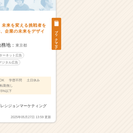
、未来を変える挑戦者を
ブックマーク
で、企業の未来をデザイ
勤務地：
東京都
ンターネット広告
デジタル広告
OK
学歴不問
土日休み
転勤無し
5%以下
プレシジョンマーケティング
2025年05月27日 13:59 更新