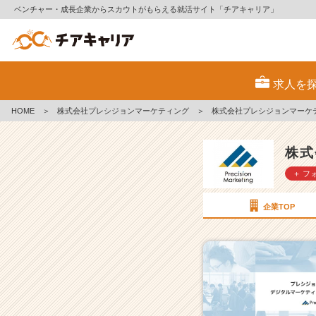
ベンチャー・成長企業からスカウトがもらえる就活サイト「チアキャリア」
株
式
求人を
会
社
HOME
＞
株式会社プレシジョンマーケティング
＞
株式会社プレシジョンマーケ
プ
レ
シ
株式
ジ
＋ フ
ョ
ン
マ
企業TOP
ー
ケ
テ
ィ
ン
グ
の