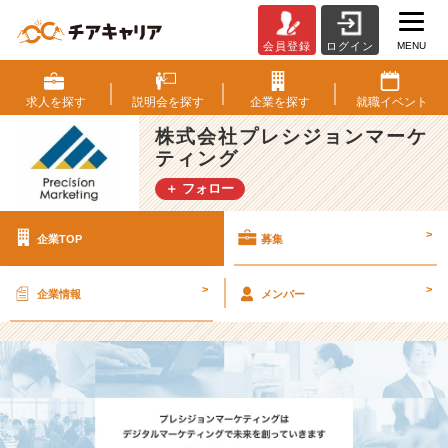
MENU
会員登録
ログイン
株
式
会
求人を
探す
説明会を
探す
企業を
探す
就職
イベント
社
株式会社プレシジョンマーケ
プ
ティング
レ
シ
＋ フォロー
ジ
ョ
>
企業TOP
募集
ン
マ
ー
>
>
企業情報
メンバー
ケ
テ
ィ
ン
グ
の
採