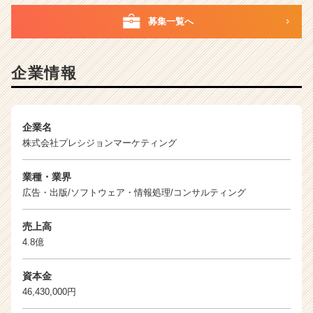
|
募集一覧へ
ベ
ン
チ
ャ
企業情報
ー・
成
長
企
企業名
業
株式会社プレシジョンマーケティング
か
ら
業種・業界
ス
広告・出版/ソフトウェア・情報処理/コンサルティング
カ
ウ
売上高
ト
4.8億
が
届
く
資本金
就
46,430,000円
活