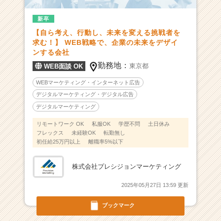
ー
新卒
ケ
タ
【自ら考え、行動し、未来を変える挑戦者を
ー
求む！】 WEB戦略で、企業の未来をデザイ
へ！
ンする会社
国
勤務地：
東京都
WEB面談 OK
内
上
WEBマーケティング・インターネット広告
位
デジタルマーケティング・デジタル広告
広
デジタルマーケティング
告
代
リモートワーク OK
私服OK
学歴不問
土日休み
フレックス
未経験OK
転勤無し
理
初任給25万円以上
離職率5%以下
店
で
挑
株式会社プレシジョンマーケティング
戦
で
2025年05月27日 13:59 更新
き
ま
ブックマーク
す！