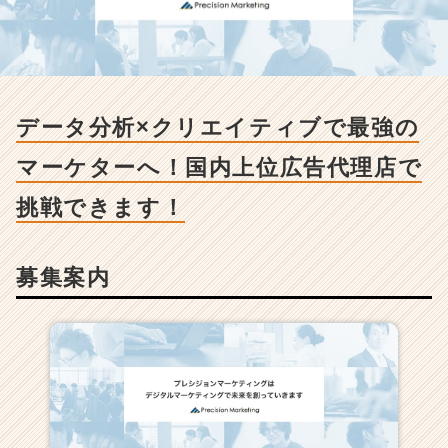
用/
求
人
-
デ
ー
データ分析×クリエイティブで最強の
タ
分
マーケターへ！国内上位広告代理店で
析
×
挑戦できます！
ク
リ
エ
募集案内
イ
テ
ィ
ブ
で
最
強
の
マ