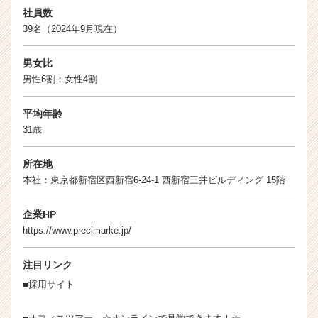
サ
社員数
イ
39名（2024年9月現在）
ト
チ
男女比
ア
キ
男性6割：女性4割
ャ
リ
平均年齢
ア
31歳
（C
h
所在地
e
本社：東京都新宿区西新宿6-24-1 西新宿三井ビルディング 15階
e
r
C
企業HP
a
https://www.precimarke.jp/
r
e
注目リンク
e
■採用サイト
r）