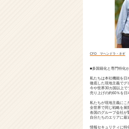
野
の
リ
ー
デ
ィ
ン
グ
カ
CFO マヘンドラ・ネギ
ン
パ
ニ
■多国籍化と専門特化
ー
私たちは本社機能を日
|
徹底した現地主義でグ
ベ
今や世界30カ国以上
ン
売り上げの約60％を
チ
私たちが現地主義にこ
ャ
全世界で同じ戦略を展
ー・
各国のグループ会社が
成
自分たちのエリアに最
長
情報セキュリティに特
企