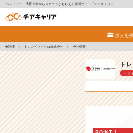
ベンチャー・成長企業からスカウトがもらえる就活サイト「チアキャリア」
ト
レ
求人を
ン
ド
HOME
＞
トレンドマイクロ株式会社
＞
会社情報
マ
イ
ク
トレ
ロ
＋ フ
株
式
会
社
の
会
社
情
報
-
POINT 1