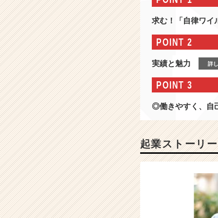
安
全
求む！「自律ワイ
な
情
POINT 2
報
社
実績と魅力
詳
会
を
POINT 3
実
現
◎働きやすく、自
す
る
情
報
起業ストーリー
セ
キ
ュ
リ
テ
ィ
分