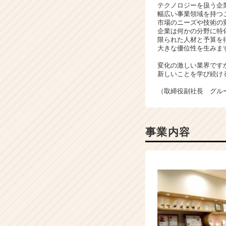
テクノロジーを扱う企
業
幅広い事業領域を持つ
か
市場のニーズや技術の
ら
企業は何かの分野に特
限られた人材と予算を
ス
大きな優位性を生みま
カ
ウ
変化の激しい業界です
ト
新しいことを学び続け
が
（取締役副社長 グル
届
く
就
活
事業内容
サ
イ
ト
チ
ア
キ
ャ
リ
ア