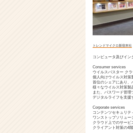
（C
h
e
e
r
C
a
トレンドマイクロ新宿本社
r
e
コンピュータ及びイン
e
r）
Consumer services
ウイルスバスター ク
個人向けウイルス対策
首位のシェアにあり、
様々なウイルス対策製
また、パスワード管理
デジタルライフを支援
Corporate services
コンテンツセキュリテ
ワンストップソリュー
クラウド上でのサービ
クライアント対策の4