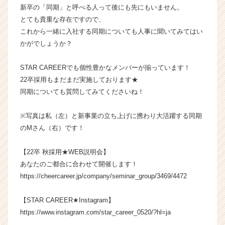
h
新卒の「同期」と呼べる人って後にも先にもいません。
e
とても貴重な存在ですので、
e
これから一緒に入社する同期についても人事に聞いてみてはい
r
かがでしょうか？
C
a
STAR CAREERでも個性豊かなメンバーが揃っています！
r
22卒採用もまだまだ実施しております★
e
e
同期についても質問してみてくださいね！
r）
※写真は私（左）と新事業の立ち上げに携わり大活躍する同期
のMさん（右）です！
【22卒 秋採用★WEB説明会】
あなたのご都合に合わせて開催します！
https://cheercareer.jp/company/seminar_group/3469/4472
【STAR CAREER★Instagram】
https://www.instagram.com/star_career_0520/?hl=ja