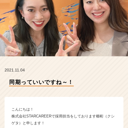
A
R
E
E
R
の
タ
イ
ム
ラ
イ
ン】
2021.11.04
|
ベ
同期っていいですね～！
ン
チ
ャ
ー・
こんにちは！
成
長
株式会社STARCAREERで採用担当をしております櫛桁（クシ
企
ゲタ）と申します！
業