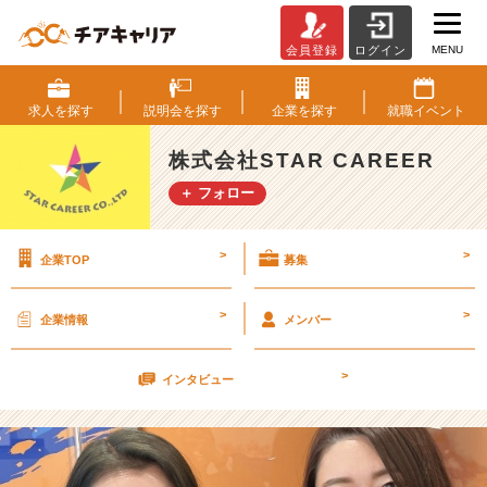
MENU
会員登録
ログイン
同
期
っ
求人を
探す
説明会を
探す
企業を
探す
就職
イベント
て
い
株式会社STAR CAREER
い
＋ フォロー
で
す
ね
>
>
企業TOP
募集
～！
【株
式
>
>
企業情報
メンバー
会
社
>
S
インタビュー
T
A
R
C