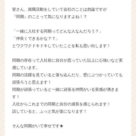
か
皆さん、就職活動をしていて会社のことは勿論ですが
ら
『同期』のことって気になりますよね！？
ス
カ
「一緒に入社する同期ってどんな人なんだろう？」
ウ
ト
「仲良くできるかな？？」
が
とワクワクドキドキしていたことを私も思い出します！
届
く
同期の存在って入社前に自分が思っていた以上に心強いなと実
就
感しています。
活
同期の活躍を見ていると落ち込んだり、壁にぶつかっていても
サ
頑張ろうと思えます！
イ
ト
同期が頑張っていると一緒に頑張る仲間がいる実感が湧きま
チ
す！
ア
入社からこれまでの同期と自分の成長を感じられます！
キ
話していると、ふっと気が楽になります！
ャ
リ
そんな同期がいて幸せです★
ア
（C