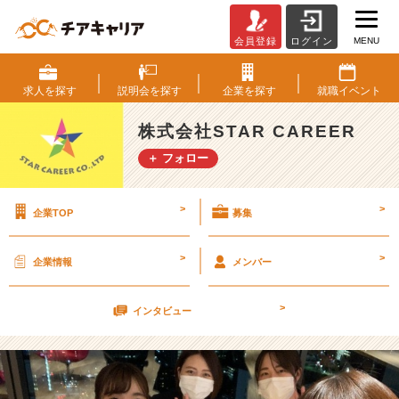
MENU
会員登録
ログイン
【学
歴
不
求人を
探す
説明会を
探す
企業を
探す
就職
イベント
問！】
大
株式会社STAR CAREER
切
＋ フォロー
な
の
は
>
>
企業TOP
募集
『今
後
ど
>
>
企業情報
メンバー
う
な
>
り
インタビュー
た
い
か』
で