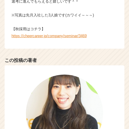
選考に進んでもらえると嬉しいです＾＾
サ
イ
※写真は先月入社した3人娘です(カワイイ～～～)
ト
チ
ア
【秋採用はコチラ】
キ
https://cheercareer.jp/company/seminar/3469
ャ
リ
ア
（C
この投稿の著者
h
e
e
r
C
a
r
e
e
r）