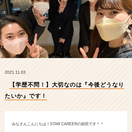
す！
【株
式
会
社
S
T
A
R
C
A
R
2021.11.03
E
E
【学歴不問！】大切なのは『今後どうなり
R
の
たいか』です！
タ
イ
ム
ラ
みなさんこんにちは！STAR CAREERの前田です＾＾
イ
ン】