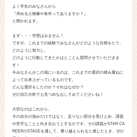
|
よく学生のみなさんから
ベ
『求める人物像や条件ってありますか？』
ン
と聞かれます。
チ
ャ
まず・・・学歴はみません！
ー・
ですが、これまでの経験でみなさんがどのような目標をたて、
成
どのように努力し、
長
企
どのように行動してきたかはとことん質問させていただきま
業
す！
か
今みなさんがこの場にいるのは、これまでの選択の積み重ねに
ら
よって出来上がっているものです。
ス
どんな選択をしたのか？それはなぜか？
カ
ぜひ自己分析でも見つめなおしてみてくださいね！
ウ
ト
が
大切なのはこれから。
届
今の自分の強みだけではなく、足りない部分を受けとめ、課題
く
や苦手なことと向き合おうとするかです。その課題がSTAR CA
就
REERのSTAGEを通して、乗り越えられると感じたとき、ぜひ
活