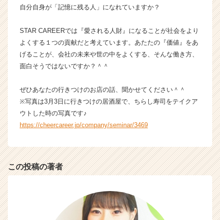
ャ
自分自身が「記憶に残る人」になれていますか？
リ
ア
STAR CAREERでは『愛される人財』になることが社会をより
（C
よくする１つの貢献だと考えています。あたたの『価値』をあ
h
げることが、会社の未来や世の中をよくする、そんな働き方、
e
面白そうではないですか？＾＾
e
r
C
ぜひあなたの行きつけのお店の話、聞かせてください＾＾
a
※写真は3月3日に行きつけの居酒屋で、ちらし寿司をテイクア
r
ウトした時の写真です♪
e
https://cheercareer.jp/company/seminar/3469
e
r）
この投稿の著者