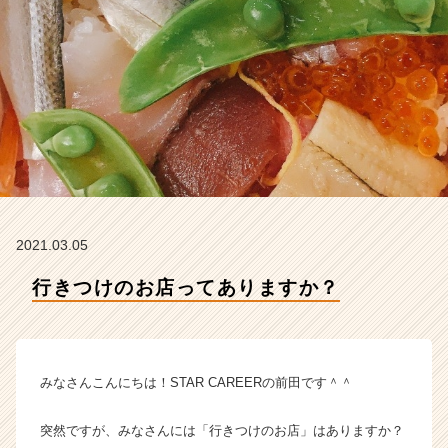
T
A
R
C
A
R
E
E
R
の
タ
イ
2021.03.05
ム
ラ
行きつけのお店ってありますか？
イ
ン】
|
ベ
みなさんこんにちは！STAR CAREERの前田です＾＾
ン
チ
ャ
突然ですが、みなさんには「行きつけのお店」はありますか？
ー・