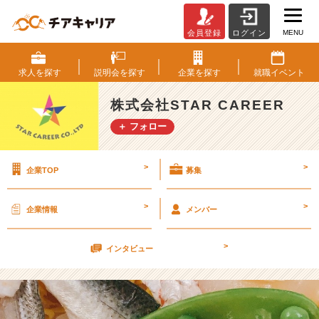
MENU
会員登録
ログイン
行
き
つ
求人を
探す
説明会を
探す
企業を
探す
就職
イベント
け
の
株式会社STAR CAREER
お
＋ フォロー
店
っ
て
>
>
企業TOP
募集
あ
り
ま
>
>
企業情報
メンバー
す
か？
>
【株
インタビュー
式
会
社
S