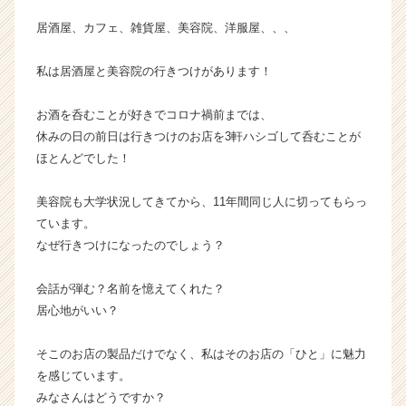
成
居酒屋、カフェ、雑貨屋、美容院、洋服屋、、、
長
企
私は居酒屋と美容院の行きつけがあります！
業
か
ら
お酒を呑むことが好きでコロナ禍前までは、
ス
休みの日の前日は行きつけのお店を3軒ハシゴして呑むことが
カ
ほとんどでした！
ウ
ト
美容院も大学状況してきてから、11年間同じ人に切ってもらっ
が
ています。
届
なぜ行きつけになったのでしょう？
く
就
活
会話が弾む？名前を憶えてくれた？
サ
居心地がいい？
イ
ト
そこのお店の製品だけでなく、私はそのお店の「ひと」に魅力
チ
を感じています。
ア
みなさんはどうですか？
キ