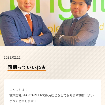
E
E
R
の
タ
イ
ム
ラ
イ
ン】
|
ベ
2021.02.12
ン
チ
同期っていいね★
ャ
ー・
成
長
こんにちは！
企
業
株式会社STARCAREERで採用担当をしております櫛桁（クシ
か
ゲタ）と申します！
ら