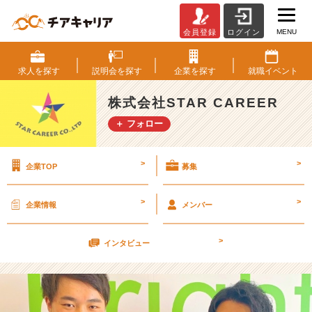
MENU
会員登録
ログイン
同
期
っ
求人を
探す
説明会を
探す
企業を
探す
就職
イベント
て
い
株式会社STAR CAREER
い
＋ フォロー
ね
★
【株
>
>
企業TOP
募集
式
会
社
>
>
企業情報
メンバー
S
T
>
A
インタビュー
R
C
A
R