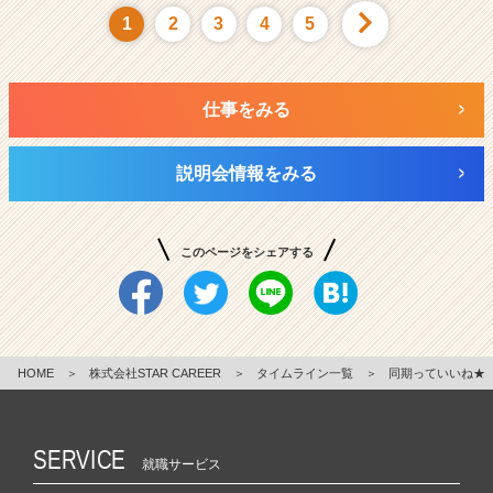
1
2
3
4
5
仕事をみる
説明会情報をみる
このページをシェアする
HOME
＞
株式会社STAR CAREER
＞
タイムライン一覧
＞
同期っていいね★
SERVICE
就職サービス