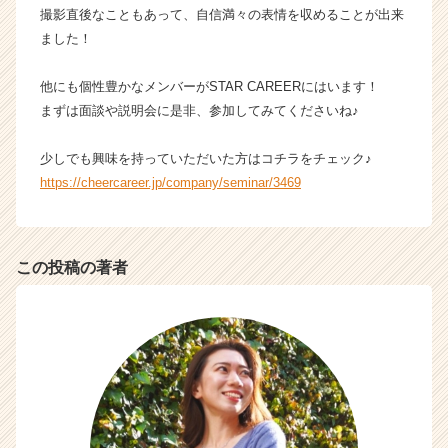
e
撮影直後なこともあって、自信満々の表情を収めることが出来
r
ました！
C
a
他にも個性豊かなメンバーがSTAR CAREERにはいます！
r
まずは面談や説明会に是非、参加してみてくださいね♪
e
e
少しでも興味を持っていただいた方はコチラをチェック♪
r）
https://cheercareer.jp/company/seminar/3469
この投稿の著者