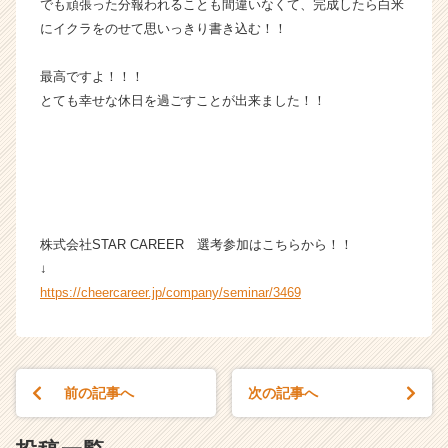
でも頑張った分報われることも間違いなくて、完成したら白米
イ
にイクラをのせて思いっきり書き込む！！
ト
チ
ア
最高ですよ！！！
キ
とても幸せな休日を過ごすことが出来ました！！
ャ
リ
ア
（C
h
e
e
株式会社STAR CAREER 選考参加はこちらから！！
r
↓
C
https://cheercareer.jp/company/seminar/3469
a
r
e
e
r）
前の記事へ
次の記事へ