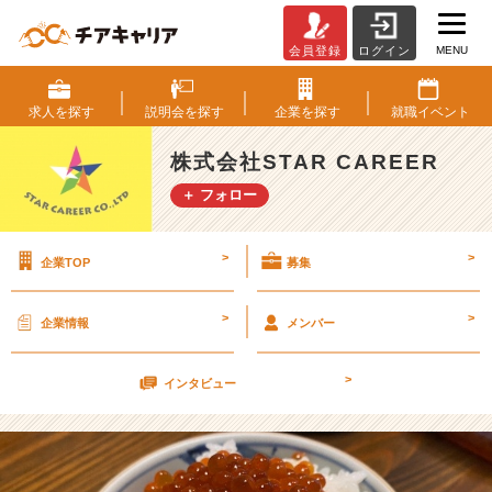
MENU
会員登録
ログイン
【採
用
担
求人を
探す
説明会を
探す
企業を
探す
就職
イベント
当
柴
株式会社STAR CAREER
田
＋ フォロー
の
休
日
>
>
企業TOP
募集
V
o
l.
>
>
企業情報
メンバー
2】
季
>
節
インタビュー
が
変
わ
り…