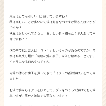
ベ
ン
チ
最近はとても涼しい日が続いていますね！
ャ
秋は楽しいことが多いので僕は好きなのですが皆さんはいかが
ー・
ですか？
成
秋服はおしゃれできるし、おいしい食べ物もたくさんあって幸
長
せですね＾＾
企
業
か
僕の中で秋と言えば「コレ！」というものがあるのですが、そ
ら
れは鮮魚売り場に「新物の鮭の腹子」が並び始めることです。
ス
イクラになる前のやつですね！
カ
ウ
先週の休みに腹子を買ってきて「イクラの醤油漬け」をつくり
ト
ました！
が
届
く
お湯で膜からイクラをほぐして、ダシをつくって漬けておく簡
就
単ですが、意外と地味で大変なんです＞＜
活
サ