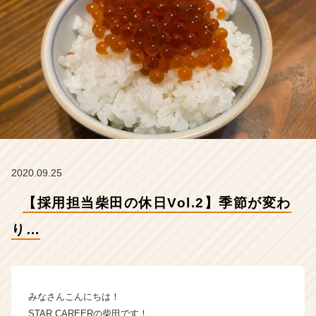
【株
式
会
社
S
T
A
R
C
A
R
E
2020.09.25
E
R
【採用担当柴田の休日Vol.2】季節が変わ
の
タ
り…
イ
ム
ラ
イ
みなさんこんにちは！
ン】
STAR CAREERの柴田です！
|