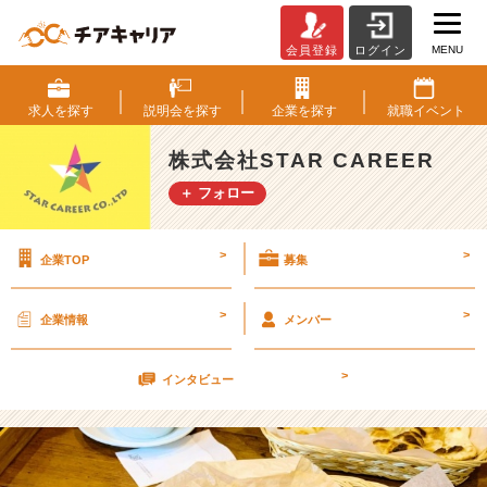
MENU
会員登録
ログイン
『夢』
を
叶
求人を
探す
説明会を
探す
企業を
探す
就職
イベント
え
る
株式会社STAR CAREER
の
＋ フォロー
は
自
分
>
>
企業TOP
募集
自
身
し
>
>
企業情報
メンバー
か
い
>
な
インタビュー
い！！！
【株
式
会