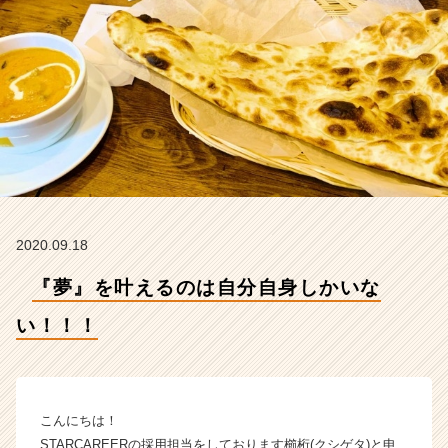
社
S
T
A
R
C
A
R
E
E
R
の
2020.09.18
タ
イ
『夢』を叶えるのは自分自身しかいな
ム
ラ
い！！！
イ
ン】
|
ベ
こんにちは！
ン
STARCAREERの採用担当をしております櫛桁(クシゲタ)と申
チ