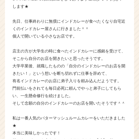
ャ
します★
ー・
成
先日、仕事終わりに無償にインドカレーが食べたくなり自宅近
長
くのインドカレー屋さんに行きました＾＾
企
個人で開いている小さなお店です。
業
か
店主の方が大学生の時に食べたインドカレーに感銘を受けて、
ら
ス
そこから自分のお店を開きたいと思ったそうです。
カ
大学卒業後、就職したものの「自分のインドカレーのお店を開
ウ
きたい！」という想いを断ち切れずに仕事を辞めて、
ト
有名インドカレーのお店に弟子入りを頼み込んだようです。
が
門前払いをされても毎日必死に頼んでやっと弟子にしてもら
届
い、一生懸命修行を続けました。
く
そして念願の自分のインドカレーのお店を開いたそうです＾＾
就
活
サ
私は一番人気のバターマッシュルームカレーをいただきました
イ
★
ト
本当に美味しかったです！
チ