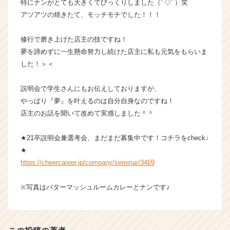
特にナンがとても大きくてびっくりしました（ﾟ◇ﾟ）笑
ア
アツアツの焼きたて、モッチモチでした！！！
キ
ャ
リ
修行で磨き上げた店主の技ですね！
ア
夢を諦めずに一生懸命努力し続けた店主に私も元気をもらいま
（C
した！＞＜
h
e
説明会で学生さんにもお伝えしておりますが、
e
やっぱり『夢』を叶えるのは自分自身なのですね！
r
店主のお話を聞いて改めて実感しました＾＾
C
a
r
★21卒説明会兼選考会、まだまだ募集中です！コチラをcheck↓
e
★
e
https://cheercareer.jp/company/seminar/3469
r）
※写真はバターマッシュルームカレーとナンです♪