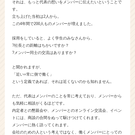
それは、もっと代表の想いをメンバーに伝えたいということで
業
す。
か
立ち上げた当初は2人から。
ら
この4年間で200人ものメンバーが増えました。
ス
カ
ウ
採用をしていると、よく学生のみなさんから、
ト
?社長との距離はちかいですか？
が
?メンバー同士の交流はありますか？
届
く
と聞かれますが、
就
「近い=常に側で働く」
活
という定義であれば、それは近くないのかも知れません。
サ
イ
ト
ただ、代表はメンバーのことを常に考えており、メンバーから
チ
も気軽に相談がくるほどです。
ア
内定者との懇親会や、メンバーとのオンライン交流会、イベン
キ
トには、商談の合間をぬって駆けつけてくれます。
ャ
メンバーに熱く語ってくれます。
リ
会社のための人という考えではなく、働くメンバーにとっての
ア