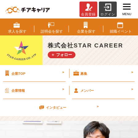
MENU
会員登録
ログイン
保
坂
代
求人を
探す
説明会を
探す
企業を
探す
就職
イベント
表
へ
株式会社STAR CAREER
イ
＋ フォロー
ン
タ
ビ
>
>
企業TOP
募集
ュ
ー！
【株
>
>
企業情報
メンバー
式
会
>
社
インタビュー
S
T
A
R