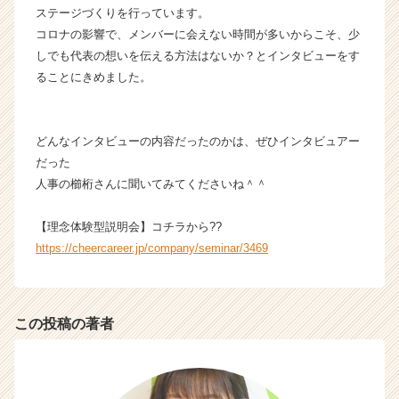
（C
ステージづくりを行っています。
h
コロナの影響で、メンバーに会えない時間が多いからこそ、少
e
しでも代表の想いを伝える方法はないか？とインタビューをす
e
ることにきめました。
r
C
a
どんなインタビューの内容だったのかは、ぜひインタビュアー
r
e
だった
e
人事の櫛桁さんに聞いてみてくださいね＾＾
r）
【理念体験型説明会】コチラから??
https://cheercareer.jp/company/seminar/3469
この投稿の著者