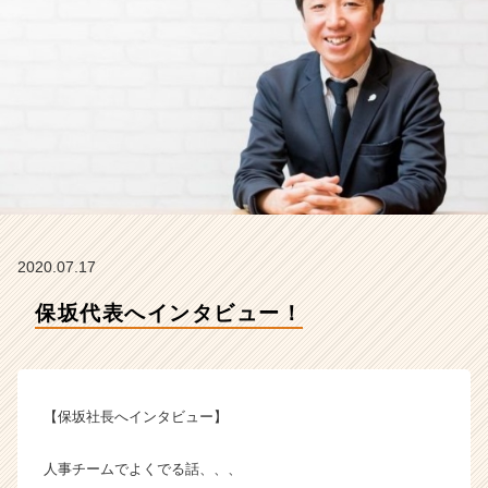
C
A
R
E
E
R
の
タ
イ
ム
ラ
イ
2020.07.17
ン】
|
保坂代表へインタビュー！
ベ
ン
チ
ャ
【保坂社長へインタビュー】
ー・
成
長
人事チームでよくでる話、、、
企