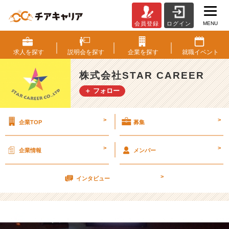
MENU
会員登録
ログイン
★
研
修
求人を
探す
説明会を
探す
企業を
探す
就職
イベント
★
月
株式会社STAR CAREER
１
＋ フォロー
研
修
【株
>
>
企業TOP
募集
式
会
社
>
>
企業情報
メンバー
S
T
>
A
インタビュー
R
C
A
R