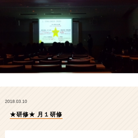
E
E
R
の
タ
イ
ム
ラ
イ
ン】
|
ベ
ン
チ
ャ
ー・
2018.03.10
成
長
★研修★ 月１研修
企
業
か
ら