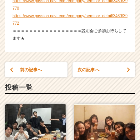
https://www.passion-navi.com/company/seminar_detail/3469/39
e
770
r
https://www.passion-navi.com/company/seminar_detail/3469/39
C
772
a
r
＝＝＝＝＝＝＝＝＝＝＝＝＝＝＝＝＝説明会ご参加お待ちして
e
ます★
e
r）
前の記事へ
次の記事へ
投稿一覧