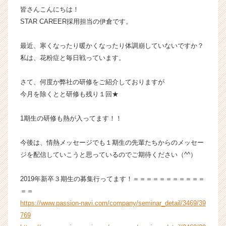
皆さんこんにちは！
ス
カ
STAR CAREER採用担当の伊倉です。
ウ
ト
最近、寒くなったり暖かくなったり体調崩していないですか？
が
私は、花粉症と毎日戦っています。
届
く
さて、何度か弊社の研修をご紹介しておりますが
就
今月を除くとと研修も残り１回★
活
サ
イ
1期生の研修も熱が入ってます！！
ト
チ
今後は、情熱メッセージでも１期生の先輩たちからのメッセー
ア
ジを配信していこうと思っているのでご期待ください（^^）
キ
ャ
2019年新卒３期生の募集行ってます！＝＝＝＝＝＝＝＝＝＝＝
リ
ア
＝＝
（C
https://www.passion-navi.com/company/seminar_detail/3469/39
h
769
e