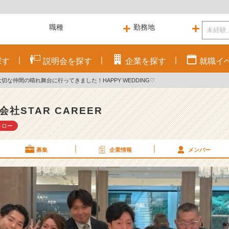
探す
説明会を
探す
企業を
探す
就職
イ
Rの大切な仲間の晴れ舞台に行ってきました！HAPPY WEDDING♡
会社STAR CAREER
ォロー
募集
企業情報
メンバー