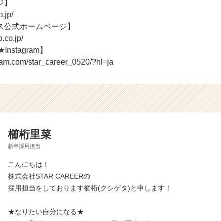
ジ】
o.jp/
ス公式ホームページ】
.co.jp/
Instagram】
ram.com/star_career_0520/?hl=ja
櫛桁里菜
新卒採用担当
こんにちは！
株式会社STAR CAREERの
採用担当をしております櫛桁(クシゲタ)と申します！
★なりたい自分になる★