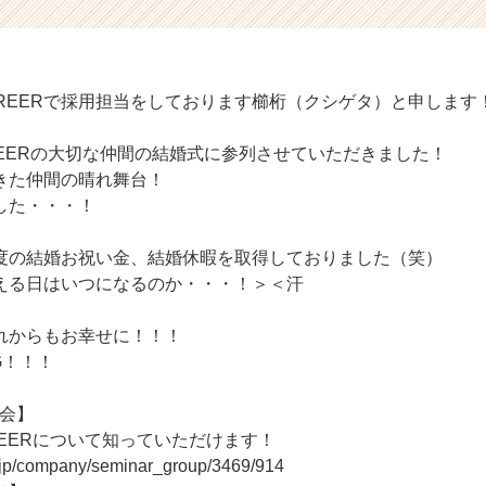
AREERで採用担当をしております櫛桁（クシゲタ）と申します
AREERの大切な仲間の結婚式に参列させていただきました！
きた仲間の晴れ舞台！
した・・・！
度の結婚お祝い金、結婚休暇を取得しておりました（笑）
える日はいつになるのか・・・！＞＜汗
れからもお幸せに！！！
NG！！！
明会】
AREERについて知っていただけます！
r.jp/company/seminar_group/3469/914