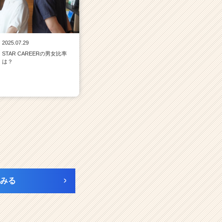
2025.07.29
STAR CAREERの男女比率
は？
みる