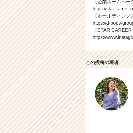
【企業ホームペー
イ
https://star-career.c
ン】
【ホールディング
|
https://d-pops-group
ベ
【STAR CAREER★
ン
チ
https://www.instag
ャ
ー・
成
長
この投稿の著者
企
業
か
ら
ス
カ
ウ
ト
が
届
く