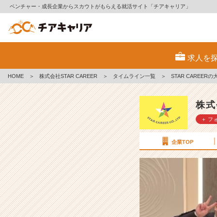
ベンチャー・成長企業からスカウトがもらえる就活サイト「チアキャリア」
S
T
求人を
A
R
HOME
＞
株式会社STAR CAREER
＞
タイムライン一覧
＞
STAR CAREE
C
A
R
株式
E
＋ フ
E
R
の
企業TOP
大
切
な
仲
間
の
晴