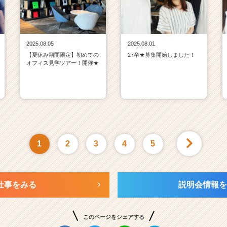
2025.08.05
2025.08.01
【夏休み期間限定】初めての
27卒★募集開始しました！
オフィス見学ツアー！開催★
1
2
3
4
5
仕事をみる
説明会情報を
このページをシェアする