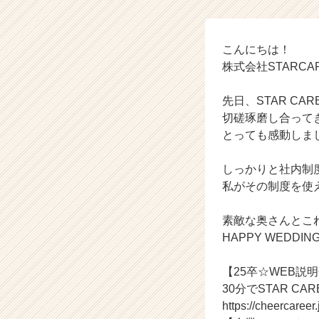
N
G
♡
【株
こんにちは！
式
株式会社STARC
会
社
先日、STAR C
S
切磋琢磨し合って
T
とっても感動しま
A
R
C
しっかりと社内制
A
私がその制度を使
R
E
素敵な奥さんとこ
E
HAPPY WEDDI
R
の
【25卒☆WEB説
タ
イ
30分でSTAR C
ム
https://cheercaree
ラ