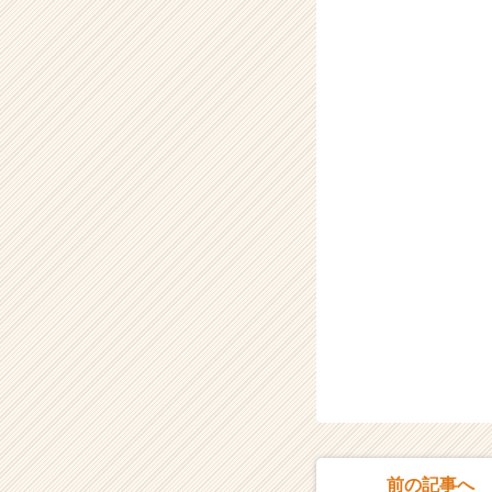
就
活
サ
イ
ト
チ
ア
キ
ャ
リ
ア
（C
h
e
e
r
C
a
r
e
e
前の記事へ