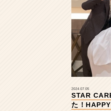
れ
舞
台
に
行
っ
て
き
ま
し
た！
H
A
P
P
Y
W
2024.07.05
E
STAR C
D
D
た！HAPPY
I