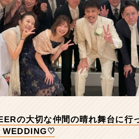
AREERの大切な仲間の晴れ舞台に
 WEDDING♡