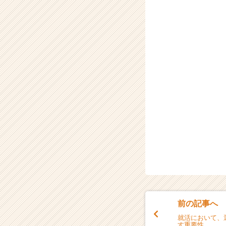
前の記事へ
就活において、
す重要性