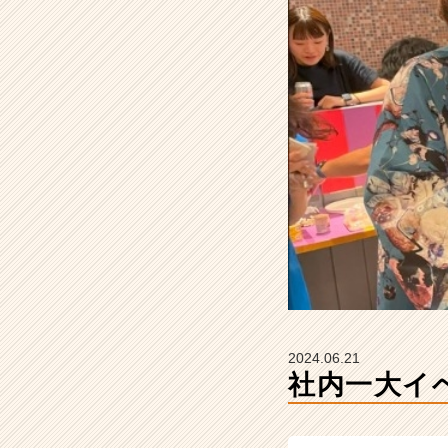
A
R
C
A
R
E
E
R
の
タ
イ
ム
ラ
イ
ン】
|
ベ
2024.06.21
ン
社内一大イ
チ
ャ
ー・