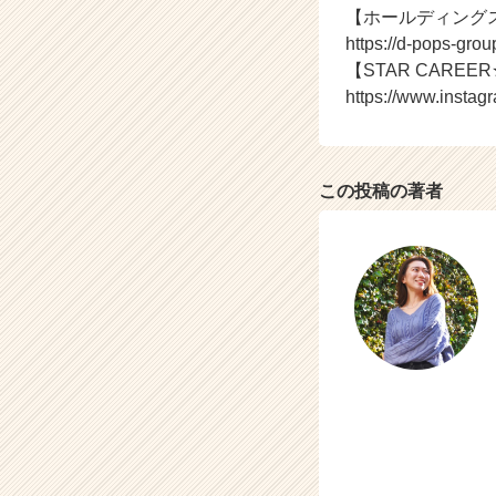
【ホールディング
リ
https://d-pops-group
ア
（C
【STAR CAREER★
h
https://www.instag
e
e
r
C
この投稿の著者
a
r
e
e
r）