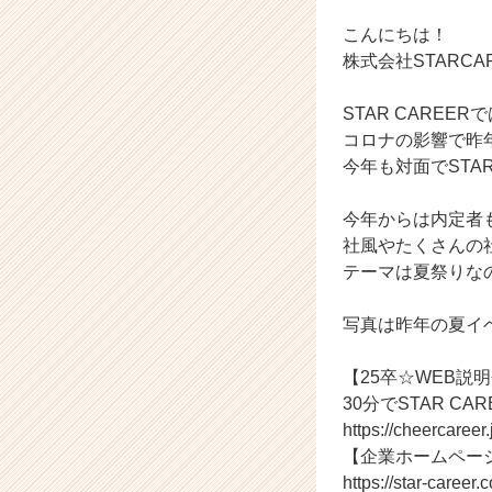
成
長
こんにちは！
企
株式会社STARC
業
か
STAR CARE
ら
コロナの影響で昨
ス
今年も対面でSTA
カ
ウ
ト
今年からは内定者
が
社風やたくさんの
届
テーマは夏祭りな
く
就
写真は昨年の夏イ
活
サ
イ
【25卒☆WEB説
ト
30分でSTAR C
チ
https://cheercaree
ア
【企業ホームペー
キ
https://star-career.c
ャ