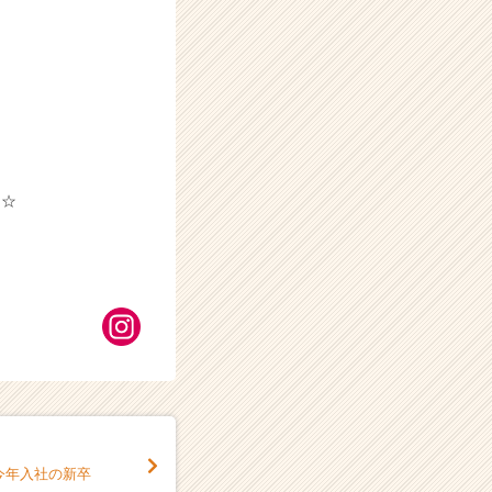
！☆
今年入社の新卒