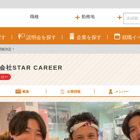
探す
説明会を
探す
企業を
探す
就職
イ
開催決定！
会社STAR CAREER
ォロー
募集
企業情報
メンバー