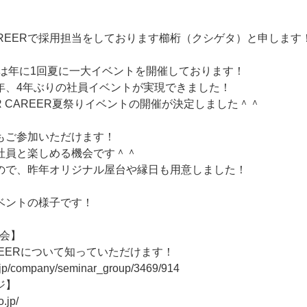
AREERで採用担当をしております櫛桁（クシゲタ）と申します
ERでは年に1回夏に一大イベントを開催しております！
年、4年ぶりの社員イベントが実現できました！
R CAREER夏祭りイベントの開催が決定しました＾＾
もご参加いただけます！
社員と楽しめる機会です＾＾
ので、昨年オリジナル屋台や縁日も用意しました！
ベントの様子です！
明会】
AREERについて知っていただけます！
r.jp/company/seminar_group/3469/914
ジ】
o.jp/