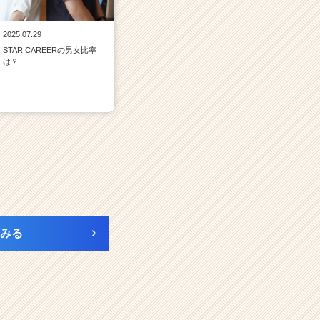
2025.07.29
STAR CAREERの男女比率
は？
みる