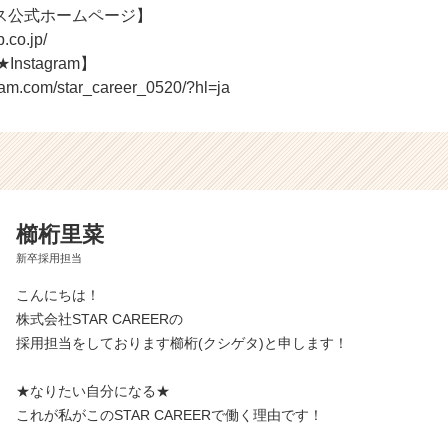
ス公式ホームページ】
.co.jp/
Instagram】
ram.com/star_career_0520/?hl=ja
櫛桁里菜
新卒採用担当
こんにちは！
株式会社STAR CAREERの
採用担当をしております櫛桁(クシゲタ)と申します！
★なりたい自分になる★
これが私がこのSTAR CAREERで働く理由です！