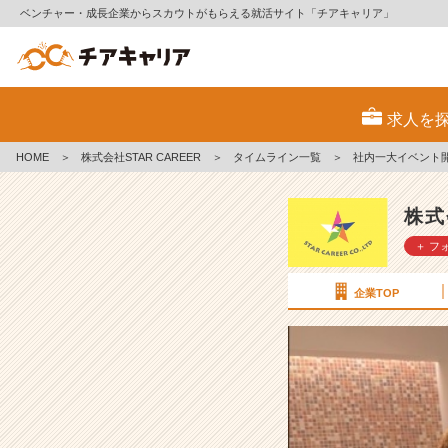
ベンチャー・成長企業からスカウトがもらえる就活サイト「チアキャリア」
社
内
求人を
一
大
HOME
＞
株式会社STAR CAREER
＞
タイムライン一覧
＞
社内一大イベント
イ
ベ
ン
株式
ト
＋ フ
開
催
決
企業TOP
定！
【株
式
会
社
S
T