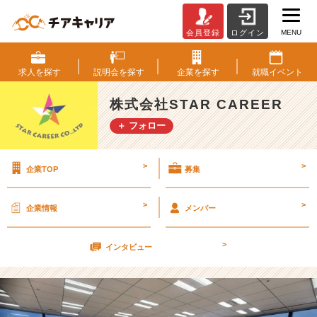
MENU
会員登録
ログイン
入
社
ま
求人を
探す
説明会を
探す
企業を
探す
就職
イベント
で
に
株式会社STAR CAREER
出
＋ フォロー
来
る
事
>
>
企業TOP
募集
っ
て？？
【株
>
>
企業情報
メンバー
式
会
>
社
インタビュー
S
T
A
R