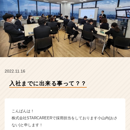
C
A
R
E
E
R
の
タ
イ
ム
ラ
イ
2022.11.16
ン】
|
入社までに出来る事って？？
ベ
ン
チ
ャ
こんばんは！
ー・
成
株式会社STARCAREERで採用担当をしております小山内(おさ
長
ない)と申します！
企