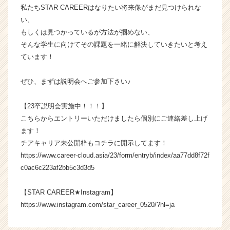
（C
私たちSTAR CAREERはなりたい将来像がまだ見つけられな
h
い、
e
もしくは見つかっているが方法が掴めない、
e
そんな学生に向けてその課題を一緒に解決していきたいと考え
r
ています！
C
a
ぜひ、まずは説明会へご参加下さい♪
r
e
e
【23卒説明会実施中！！！】
r）
こちらからエントリーいただけましたら個別にご連絡差し上げ
ます！
チアキャリア未公開枠もコチラに開示してます！
https://www.career-cloud.asia/23/form/entryb/index/aa77dd8f72f
c0ac6c223af2bb5c3d3d5
【STAR CAREER★Instagram】
https://www.instagram.com/star_career_0520/?hl=ja