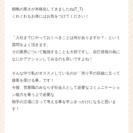
業
朝晩の寒さが本格化してきましたね(T_T)
か
くれぐれもお体にはお気をつけてください！
ら
ス
カ
ウ
「入社までにやっておくべきことは何がありますか？」という
ト
質問をよく頂きます。
が
その業界について勉強することも大切ですし、自己啓発の為に
届
なにかアクションしてみるのも良いですよね！
く
就
そんな中で私がオススメしているのが「売り手の目線に立って
活
接客を受ける事」です！
サ
イ
今後、営業職のみならず社会人として必要なコミュニケーショ
ト
ン能力を養う上で必要な
チ
相手の立場に立って考える事を学ぶきっかけになると思いま
ア
す！
キ
ャ
リ
ア