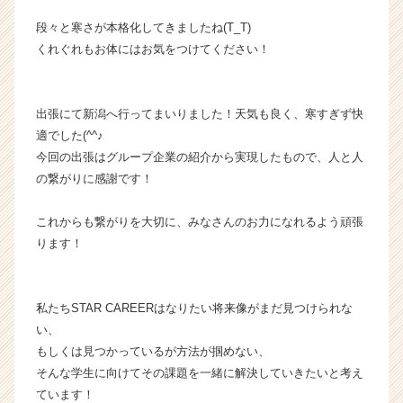
長
段々と寒さが本格化してきましたね(T_T)
企
くれぐれもお体にはお気をつけてください！
業
か
ら
ス
出張にて新潟へ行ってまいりました！天気も良く、寒すぎず快
カ
適でした(^^♪
ウ
今回の出張はグループ企業の紹介から実現したもので、人と人
ト
の繋がりに感謝です！
が
届
これからも繋がりを大切に、みなさんのお力になれるよう頑張
く
ります！
就
活
サ
イ
私たちSTAR CAREERはなりたい将来像がまだ見つけられな
ト
い、
チ
もしくは見つかっているが方法が掴めない、
ア
そんな学生に向けてその課題を一緒に解決していきたいと考え
キ
ています！
ャ