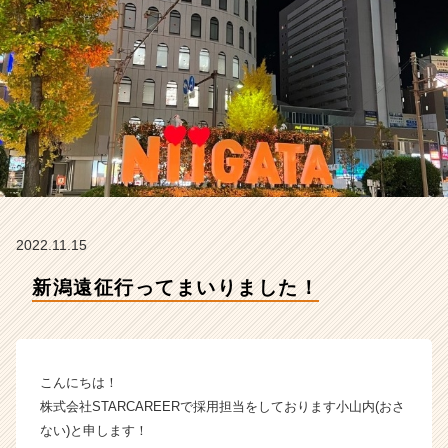
A
R
C
A
R
E
E
R
の
タ
イ
ム
2022.11.15
ラ
イ
新潟遠征行ってまいりました！
ン】
|
ベ
ン
こんにちは！
チ
ャ
株式会社STARCAREERで採用担当をしております小山内(おさ
ー・
ない)と申します！
成