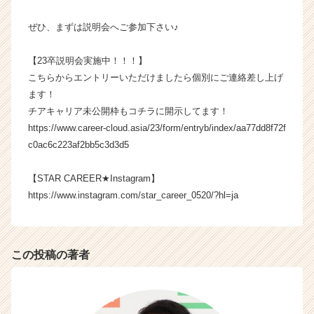
リ
ア
ぜひ、まずは説明会へご参加下さい♪
（C
h
【23卒説明会実施中！！！】
e
こちらからエントリーいただけましたら個別にご連絡差し上げ
e
ます！
r
チアキャリア未公開枠もコチラに開示してます！
C
a
https://www.career-cloud.asia/23/form/entryb/index/aa77dd8f72f
r
c0ac6c223af2bb5c3d3d5
e
e
【STAR CAREER★Instagram】
r）
https://www.instagram.com/star_career_0520/?hl=ja
この投稿の著者