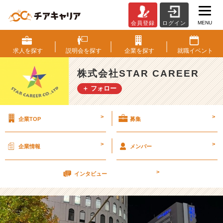
MENU
会員登録
ログイン
新
潟
遠
求人を
探す
説明会を
探す
企業を
探す
就職
イベント
征
行
株式会社STAR CAREER
っ
＋ フォロー
て
ま
い
>
>
企業TOP
募集
り
ま
し
>
>
企業情報
メンバー
た！
【株
>
式
インタビュー
会
社
S
T